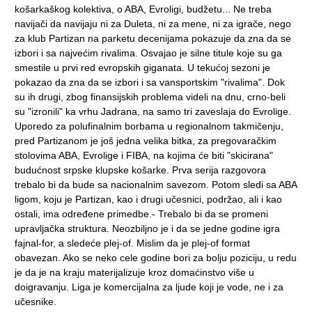
košarkaškog kolektiva, o ABA, Evroligi, budžetu... Ne treba
navijači da navijaju ni za Duleta, ni za mene, ni za igrače, nego
za klub Partizan na parketu decenijama pokazuje da zna da se
izbori i sa najvećim rivalima. Osvajao je silne titule koje su ga
smestile u prvi red evropskih giganata. U tekućoj sezoni je
pokazao da zna da se izbori i sa vansportskim "rivalima". Dok
su ih drugi, zbog finansijskih problema videli na dnu, crno-beli
su "izronili" ka vrhu Jadrana, na samo tri zaveslaja do Evrolige.
Uporedo za polufinalnim borbama u regionalnom takmičenju,
pred Partizanom je još jedna velika bitka, za pregovaračkim
stolovima ABA, Evrolige i FIBA, na kojima će biti "skicirana"
budućnost srpske klupske košarke. Prva serija razgovora
trebalo bi da bude sa nacionalnim savezom. Potom sledi sa ABA
ligom, koju je Partizan, kao i drugi učesnici, podržao, ali i kao
ostali, ima određene primedbe.- Trebalo bi da se promeni
upravljačka struktura. Neozbiljno je i da se jedne godine igra
fajnal-for, a sledeće plej-of. Mislim da je plej-of format
obavezan. Ako se neko cele godine bori za bolju poziciju, u redu
je da je na kraju materijalizuje kroz domaćinstvo više u
doigravanju. Liga je komercijalna za ljude koji je vode, ne i za
učesnike.