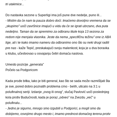
tri utakmice...
Do nastavka sezone u Superligi ima još pune dve nedelje, puno ili...
- Mislim da će nam ta pauza dobro doći. Imaćemo dovoljno vremena da se
„skupimo” uoči završnice imajući u vidu da će se igrati ubrzano, dva puta
nedeljno. Taman da se spremimo za odbranu titule koja 13 sezona za
redom nije menjala vlasnika. Jeste da nema „specifičnu težinu” one iz ABA
lige, ali i te kako imamo nameru da odbranimo ono što su neki drugi radili
pre nas
- kaže
Tepić
, preskakajući svoju malenkost, koja je u dva boravka
u klubu, učestvovao u osvajanju četiri domaća naslova.
Umesto pozicije „generala”
Počelo sa Podgoricom
Kada prođe bitka, lako je biti general, kao što se sada može razmišljati šta
je sve, pored dobro poznatih problema crno - belih, uticalo na 3:1 u
polufinalnoj seriji. Izdanje „ovog ili onog”, slučaj Pavlović uoči poslednjeg
kola protiv Budućnosti, kada je poraz „odveo” na Zvezdu „već” u
polufinalu...
- Jedno je sigurno, mnogo smo izgubili u Podgorici, a mogli smo da
dobijemo, osvojimo drugo mesto i, imamo prednost domaćeg terena protiv