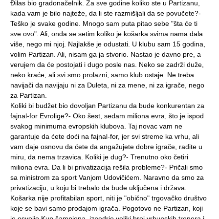
Đilas bio gradonačelnik. Za sve godine koliko ste u Partizanu,
kada vam je bilo najteže, da li ste razmišljali da se povučete?-
Teško je svake godine. Mnogo sam puta pitao sebe "šta će ti
sve ovo". Ali, onda se setim koliko je košarka svima nama dala
više, nego mi njoj. Najlakše je odustati. U klubu sam 15 godina,
volim Partizan. Ali, nisam ga ja stvorio. Nastao je davno pre, a
verujem da će postojati i dugo posle nas. Neko se zadrži duže,
neko kraće, ali svi smo prolazni, samo klub ostaje. Ne treba
navijači da navijaju ni za Duleta, ni za mene, ni za igrače, nego
za Partizan.
Koliki bi budžet bio dovoljan Partizanu da bude konkurentan za
fajnal-for Evrolige?- Oko šest, sedam miliona evra, što je ispod
svakog minimuma evropskih klubova. Taj novac vam ne
garantuje da ćete doći na fajnal-for, jer svi streme ka vrhu, ali
vam daje osnovu da ćete da angažujete dobre igrače, radite u
miru, da nema trzavica. Koliki je dug?- Trenutno oko četiri
miliona evra. Da li bi privatizacija rešila probleme?- Pričali smo
sa ministrom za sport Vanjom Udovičićem. Naravno da smo za
privatizaciju, u koju bi trebalo da bude uključena i država.
Košarka nije profitabilan sport, niti je "obično" trgovačko društvo
koje se bavi samo prodajom igrača. Pogotovo ne Partizan, koji
je osvojio Kup šampiona, iznedrio veliki broj vrhunskih trenera i