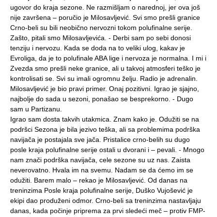
ugovor do kraja sezone. Ne razmišljam o narednoj, jer ova još
nije završena – poručio je Milosavljević. Svi smo prešli granice
Crno-beli su bili neobično nervozni tokom polufinalne serije.
Zašto, pitali smo Milosavljevića. - Derbi sam po sebi donosi
tenziju i nervozu. Kada se doda na to veliki ulog, kakav je
Evroliga, da je to polufinale ABA lige i nervoza je normalna. I mi i
Zvezda smo prešli neke granice, ali u takvoj atmosferi teško je
kontrolisati se. Svi su imali ogromnu želju. Radio je adrenalin.
Milosavljević je bio pravi primer. Onaj pozitivni. Igrao je sjajno,
najbolje do sada u sezoni, ponašao se besprekorno. - Dugo
sam u Partizanu.
Igrao sam dosta takvih utakmica. Znam kako je. Odužiti se na
podršci Sezona je bila jezivo teška, ali sa problemima podrška
navijača je postajala sve jača. Pristalice crno-belih su dugo
posle kraja polufinalne serije ostali u dvorani i – pevali. - Mnogo
nam znači podrška navijača, cele sezone su uz nas. Zaista
neverovatno. Hvala im na svemu. Nadam se da ćemo im se
odužiti. Barem malo – rekao je Milosavljević. Od danas na
treninzima Posle kraja polufinalne serije, Duško Vujošević je
ekipi dao produženi odmor. Crno-beli sa treninzima nastavljaju
danas, kada počinje priprema za prvi sledeći meč – protiv FMP-