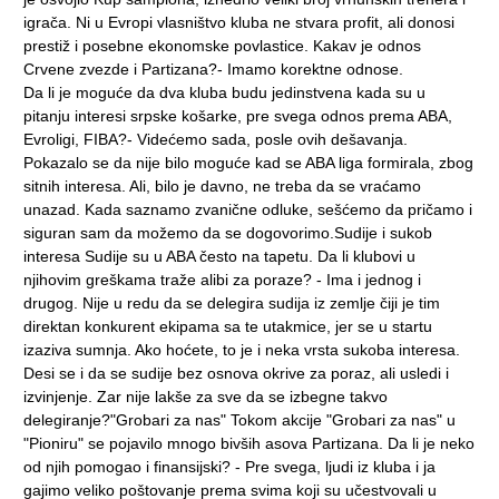
igrača. Ni u Evropi vlasništvo kluba ne stvara profit, ali donosi
prestiž i posebne ekonomske povlastice. Kakav je odnos
Crvene zvezde i Partizana?- Imamo korektne odnose.
Da li je moguće da dva kluba budu jedinstvena kada su u
pitanju interesi srpske košarke, pre svega odnos prema ABA,
Evroligi, FIBA?- Videćemo sada, posle ovih dešavanja.
Pokazalo se da nije bilo moguće kad se ABA liga formirala, zbog
sitnih interesa. Ali, bilo je davno, ne treba da se vraćamo
unazad. Kada saznamo zvanične odluke, sešćemo da pričamo i
siguran sam da možemo da se dogovorimo.Sudije i sukob
interesa Sudije su u ABA često na tapetu. Da li klubovi u
njihovim greškama traže alibi za poraze? - Ima i jednog i
drugog. Nije u redu da se delegira sudija iz zemlje čiji je tim
direktan konkurent ekipama sa te utakmice, jer se u startu
izaziva sumnja. Ako hoćete, to je i neka vrsta sukoba interesa.
Desi se i da se sudije bez osnova okrive za poraz, ali usledi i
izvinjenje. Zar nije lakše za sve da se izbegne takvo
delegiranje?"Grobari za nas" Tokom akcije "Grobari za nas" u
"Pioniru" se pojavilo mnogo bivših asova Partizana. Da li je neko
od njih pomogao i finansijski? - Pre svega, ljudi iz kluba i ja
gajimo veliko poštovanje prema svima koji su učestvovali u