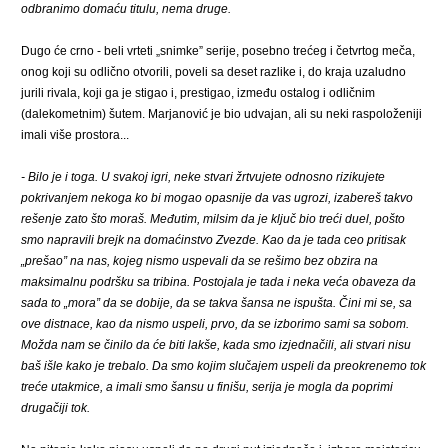
odbranimo domaću titulu, nema druge.
Dugo će crno - beli vrteti „snimke” serije, posebno trećeg i četvrtog meča,
onog koji su odlično otvorili, poveli sa deset razlike i, do kraja uzaludno
jurili rivala, koji ga je stigao i, prestigao, između ostalog i odličnim
(dalekometnim) šutem. Marjanović je bio udvajan, ali su neki raspoloženiji
imali više prostora...
- Bilo je i toga. U svakoj igri, neke stvari žrtvujete odnosno rizikujete
pokrivanjem nekoga ko bi mogao opasnije da vas ugrozi, izabereš takvo
rešenje zato što moraš. Međutim, milsim da je ključ bio treći duel, pošto
smo napravili brejk na domaćinstvo Zvezde. Kao da je tada ceo pritisak
„prešao” na nas, kojeg nismo uspevali da se rešimo bez obzira na
maksimalnu podršku sa tribina. Postojala je tada i neka veća obaveza da
sada to „mora” da se dobije, da se takva šansa ne ispušta. Čini mi se, sa
ove distnace, kao da nismo uspeli, prvo, da se izborimo sami sa sobom.
Možda nam se činilo da će biti lakše, kada smo izjednačili, ali stvari nisu
baš išle kako je trebalo. Da smo kojim slučajem uspeli da preokrenemo tok
treće utakmice, a imali smo šansu u finišu, serija je mogla da poprimi
drugačiji tok.