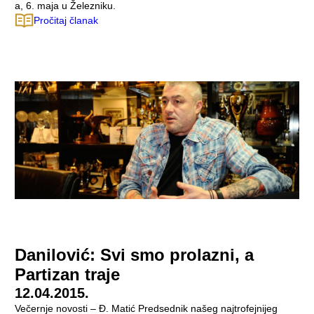
a, 6. maja u Železniku.
Pročitaj članak
Danilović: Svi smo prolazni, a
Partizan traje
12.04.2015.
Večernje novosti – Đ. Matić Predsednik našeg najtrofejnijeg