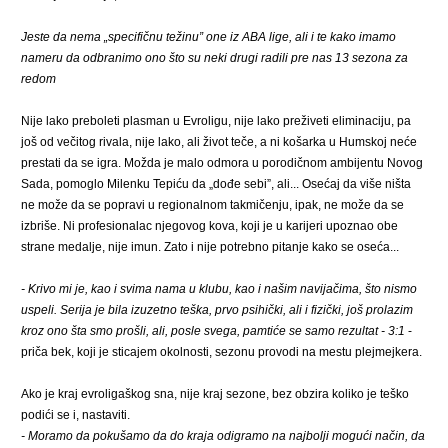
Jeste da nema „specifičnu težinu” one iz ABA lige, ali i te kako imamo
nameru da odbranimo ono što su neki drugi radili pre nas 13 sezona za
redom
Nije lako preboleti plasman u Evroligu, nije lako preživeti eliminaciju, pa
još od večitog rivala, nije lako, ali život teče, a ni košarka u Humskoj neće
prestati da se igra. Možda je malo odmora u porodičnom ambijentu Novog
Sada, pomoglo Milenku Tepiću da „dođe sebi”, ali... Osećaj da više ništa
ne može da se popravi u regionalnom takmičenju, ipak, ne može da se
izbriše. Ni profesionalac njegovog kova, koji je u karijeri upoznao obe
strane medalje, nije imun. Zato i nije potrebno pitanje kako se oseća...
- Krivo mi je, kao i svima nama u klubu, kao i našim navijačima, što nismo
uspeli. Serija je bila izuzetno teška, prvo psihički, ali i fizički, još prolazim
kroz ono šta smo prošli, ali, posle svega, pamtiće se samo rezultat - 3:1
-
priča bek, koji je sticajem okolnosti, sezonu provodi na mestu plejmejkera.
Ako je kraj evroligaškog sna, nije kraj sezone, bez obzira koliko je teško
podići se i, nastaviti.
- Moramo da pokušamo da do kraja odigramo na najbolji mogući način, da