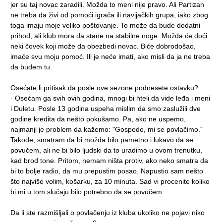
jer su taj novac zaradili. Možda to meni nije pravo. Ali Partizan
ne treba da živi od pomoći igrača ili navijačkih grupa, iako zbog
toga imaju moje veliko poštovanje. To može da bude dodatni
prihod, ali klub mora da stane na stabilne noge. Možda će doći
neki čovek koji može da obezbedi novac. Biće dobrodošao,
imaće svu moju pomoć. Ili je neće imati, ako misli da ja ne treba
da budem tu.
Osećate li pritisak da posle ove sezone podnesete ostavku?
- Osećam ga svih ovih godina, mnogi bi hteli da vide leđa i meni
i Duletu. Posle 13 godina uspeha mislim da smo zaslužili dve
godine kredita da nešto pokušamo. Pa, ako ne uspemo,
najmanji je problem da kažemo: "Gospodo, mi se povlačimo."
Takođe, smatram da bi možda bilo pametno i lukavo da se
povučem, ali ne bi bilo ljudski da to uradimo u ovom trenutku,
kad brod tone. Pritom, nemam ništa protiv, ako neko smatra da
bi to bolje radio, da mu prepustim posao. Napustio sam nešto
što najviše volim, košarku, za 10 minuta. Sad vi procenite koliko
bi mi u tom slučaju bilo potrebno da se povučem.
Da li ste razmišljali o povlačenju iz kluba ukoliko ne pojavi niko