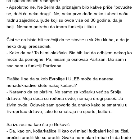
sa spasonosnim rešenjem?
- Apsolutno ne. Ne želim da priznajem bilo kakve priče "povucite
se, doći će neko drugi". Ne, neka prvo dođe neko i ubedi našu
radnu zajednicu, ljude koji su ovde više od 30 godina, da je
bolji. Nemam potrebu da imam funkciju i titulu.
Čini se da biste bili srećniji da se stavite u službu kluba, a da je
neko drugi predsednik.
- Kako da ne! To bi mi olakšalo. Bio bih lud da odbijem nekog ko
može da pomogne. Pa, nisam ja osnovao Partizan. Bio sam i
sad sam u funkciji Partizana.
Plašite li se da sukob Evrolige i ULEB može da nanese
nenadoknadive štete našoj košarci?
- Naravno da se plašim. Ne samo za košarku već za Srbiju,
državu. Moja deca su rođena ovde, nemaju drugi pasoš. Ja
živim ovde. Oduvek sam govorio da onako kako te smatraju u
Evropi kao državu, tako te smatraju i u sportu, kulturi...
Sa izuzecima kao što je Đoković.
- Da, kao on, košarkašice ili kao ovi mladi fudbaleri koji su čisti,
prečisti uradili što su uradili. Svako normalan trebalo bi da bude