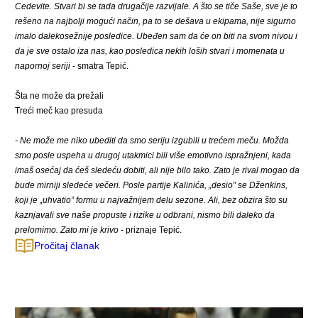
Cedevite. Stvari bi se tada drugačije razvijale. A što se tiče Saše, sve je to
rešeno na najbolji mogući način, pa to se dešava u ekipama, nije sigurno
imalo dalekosežnije posledice. Ubeđen sam da će on biti na svom nivou i
da je sve ostalo iza nas, kao posledica nekih loših stvari i momenata u
napornoj seriji
- smatra
Tepić
.
Šta ne može da prežali
Treći meč kao presuda
- Ne može me niko ubediti da smo seriju izgubili u trećem meču. Možda
smo posle uspeha u drugoj utakmici bili više emotivno ispražnjeni, kada
imaš osećaj da ćeš sledeću dobiti, ali nije bilo tako. Zato je rival mogao da
bude mirniji sledeće večeri. Posle partije Kalinića, „desio” se Dženkins,
koji je „uhvatio” formu u najvažnijem delu sezone. Ali, bez obzira što su
kaznjavali sve naše propuste i rizike u odbrani, nismo bili daleko da
prelomimo. Zato mi je krivo
- priznaje
Tepić
.
Pročitaj članak