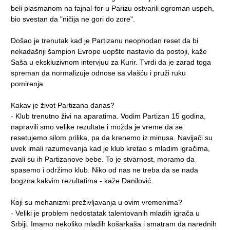
beli plasmanom na fajnal-for u Parizu ostvarili ogroman uspeh,
bio svestan da "ničija ne gori do zore".
Došao je trenutak kad je Partizanu neophodan reset da bi
nekadašnji šampion Evrope uopšte nastavio da postoji, kaže
Saša
u ekskluzivnom intervjuu za Kurir. Tvrdi da je zarad toga
spreman da normalizuje odnose sa vlašću i pruži ruku
pomirenja.
Kakav je život Partizana danas?
- Klub trenutno živi na aparatima. Vodim Partizan 15 godina,
napravili smo velike rezultate i možda je vreme da se
resetujemo silom prilika, pa da krenemo iz minusa. Navijači su
uvek imali razumevanja kad je klub kretao s mladim igračima,
zvali su ih Partizanove bebe. To je stvarnost, moramo da
spasemo i održimo klub. Niko od nas ne treba da se nada
bogzna kakvim rezultatima - kaže
Danilović
.
Koji su mehanizmi preživljavanja u ovim vremenima?
- Veliki je problem nedostatak talentovanih mladih igrača u
Srbiji. Imamo nekoliko mladih košarkaša i smatram da narednih