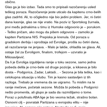
obično.
Glas ga je bio izdao. Tada smo to pripisali razočarenju usled
teškog poraza. Razočarenje jeste uticalo da kapitenu crno-belih
glas zadrhti. Ali, to očigledno nije bio jedini problem. Jer, ni četiri
dana kasnije, glas se nije vratio. Na poziv iz Sportskog žurnala,
prvi među jednakima u timu iz Humske odgovorio je – porukom.
- Teško pričam, ako mogu da pišem odgovore – zamolio je
kapiten Partizana NIS. Prepiska je krenula. Od poraza u
gradskom derbiju i oproštaja od Evrolige, prošla su četiri dana,
ali razočarenje ne jenjava. - Malo je lakše, ohladila se glava. Ali,
ostaje žal za Evroligom, finalom, trofejom – uzvratio je
Milosavljević.
Da li je Evroliga izgubljena ranije u toku sezone, samo jedna
pobeda delila je crno-bele od druge pozicije, a kikseva je bilo
dosta – Podgorica, Zadar, Laktaši... - Sezona je bila teška, kao i
celokupna situacija u klubu. Tim je kasno sastavljen iz tih
razloga. Trebalo je vremena da se uigramo. Tu mislim na te
ranije mečeve, početak sezone. Možda bi pobeda u Podgorici
nešto promenila, ali glupo je sada da razmišljamo o tome.
Poraz u polufinalu ABA lige je bio veoma težak, strašno bolan.
Osnovni cilj – povratak Partizana u evropsku elitu – nije