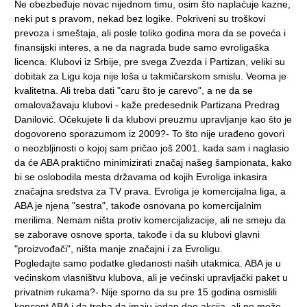
Ne obezbeđuje novac nijednom timu, osim što naplaćuje kazne,
neki put s pravom, nekad bez logike. Pokriveni su troškovi
prevoza i smeštaja, ali posle toliko godina mora da se poveća i
finansijski interes, a ne da nagrada bude samo evroligaška
licenca. Klubovi iz Srbije, pre svega Zvezda i Partizan, veliki su
dobitak za Ligu koja nije loša u takmičarskom smislu. Veoma je
kvalitetna. Ali treba dati "caru što je carevo", a ne da se
omalovažavaju klubovi - kaže predesednik Partizana Predrag
Danilović. Očekujete li da klubovi preuzmu upravljanje kao što je
dogovoreno sporazumom iz 2009?- To što nije urađeno govori
o neozbljinosti o kojoj sam pričao još 2001. kada sam i naglasio
da će ABA praktično minimizirati značaj našeg šampionata, kako
bi se oslobodila mesta državama od kojih Evroliga inkasira
značajna sredstva za TV prava. Evroliga je komercijalna liga, a
ABA je njena "sestra", takođe osnovana po komercijalnim
merilima. Nemam ništa protiv komercijalizacije, ali ne smeju da
se zaborave osnove sporta, takođe i da su klubovi glavni
"proizvođači", ništa manje značajni i za Evroligu.
Pogledajte samo podatke gledanosti naših utakmica. ABA je u
većinskom vlasništvu klubova, ali je većinski upravljački paket u
privatnim rukama?- Nije sporno da su pre 15 godina osmislili
koncept ABA i da treba da imaju jedan deo akcija, ali ne može