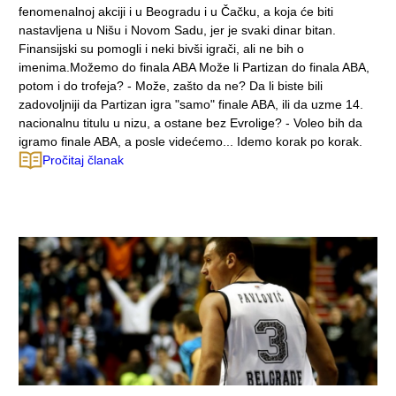
fenomenalnoj akciji i u Beogradu i u Čačku, a koja će biti
nastavljena u Nišu i Novom Sadu, jer je svaki dinar bitan.
Finansijski su pomogli i neki bivši igrači, ali ne bih o
imenima.Možemo do finala ABA Može li Partizan do finala ABA,
potom i do trofeja? - Može, zašto da ne? Da li biste bili
zadovoljniji da Partizan igra "samo" finale ABA, ili da uzme 14.
nacionalnu titulu u nizu, a ostane bez Evrolige? - Voleo bih da
igramo finale ABA, a posle videćemo... Idemo korak po korak.
Pročitaj članak