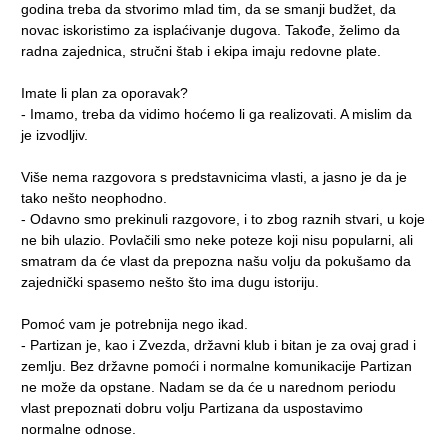
godina treba da stvorimo mlad tim, da se smanji budžet, da
novac iskoristimo za isplaćivanje dugova. Takođe, želimo da
radna zajednica, stručni štab i ekipa imaju redovne plate.
Imate li plan za oporavak?
- Imamo, treba da vidimo hoćemo li ga realizovati. A mislim da
je izvodljiv.
Više nema razgovora s predstavnicima vlasti, a jasno je da je
tako nešto neophodno.
- Odavno smo prekinuli razgovore, i to zbog raznih stvari, u koje
ne bih ulazio. Povlačili smo neke poteze koji nisu popularni, ali
smatram da će vlast da prepozna našu volju da pokušamo da
zajednički spasemo nešto što ima dugu istoriju.
Pomoć vam je potrebnija nego ikad.
- Partizan je, kao i Zvezda, državni klub i bitan je za ovaj grad i
zemlju. Bez državne pomoći i normalne komunikacije Partizan
ne može da opstane. Nadam se da će u narednom periodu
vlast prepoznati dobru volju Partizana da uspostavimo
normalne odnose.