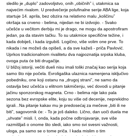
sledilo je „duplo” zadovoljstvo, onih „običnih” i, utakmica sa
najvećim rivalom. U predvečerje polufinalne serije ABA lige, koja
startuje 14. aprila, bez obzira na relativno malu „količinu”
okršaja sa crveno - belima, nijedan ne bi izdvojio. - Svako
učešće u večitom derbiju mi je drago, ne mogu da apostrofiram
jedan, pa da stavim tačku. To su utakmice specifične težine, i
kada dobiješ, i kada izgubiš. Logično, više volim one prve. To
nikada i ne možeš da opišeš, a da sve kažeš - priča Pavlović.
Uprkos tradicionalnom rivalitetu dva najpoznatija srpska kluba,
ovoga puta će biti drugačije.
U bližoj istoriji, večiti dueli nisu imali toliki značaj kao serija koja
samo što nije počela. Evroligaška ulaznica namenjena isključivo
pobedniku, one koji ostanu na „drugoj strani”, ne samo da
ostavlja bez učešća u elitnom takmičenju, već dovodi u pitanje
jačinu sponzorskog magneta. Crno - belima nije lako pala
sezona bez evropske elite, koju su više od decenije, neprekidno
igrali...Na pitanje kakav mu je predosećaj za mečeve „biti ili ne
biti”, sagovornik će: - To je još daleko. Lično, dan uoči duela me
„uhvate” misli. I, onda, kada počne odbrojavanje, sve više
razmišljaš o onome što sledi, iako smo svi svesni važnosti,
uloga, pa samo se o tome priča. I kada mislim o tim