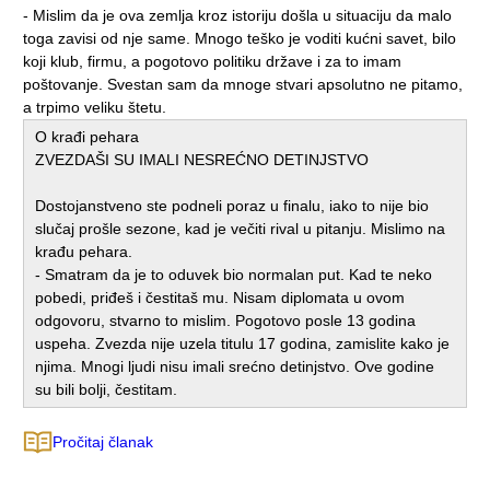
- Mislim da je ova zemlja kroz istoriju došla u situaciju da malo
toga zavisi od nje same. Mnogo teško je voditi kućni savet, bilo
koji klub, firmu, a pogotovo politiku države i za to imam
poštovanje. Svestan sam da mnoge stvari apsolutno ne pitamo,
a trpimo veliku štetu.
O krađi pehara
ZVEZDAŠI SU IMALI NESREĆNO DETINJSTVO
Dostojanstveno ste podneli poraz u finalu, iako to nije bio
slučaj prošle sezone, kad je večiti rival u pitanju. Mislimo na
krađu pehara.
- Smatram da je to oduvek bio normalan put. Kad te neko
pobedi, priđeš i čestitaš mu. Nisam diplomata u ovom
odgovoru, stvarno to mislim. Pogotovo posle 13 godina
uspeha. Zvezda nije uzela titulu 17 godina, zamislite kako je
njima. Mnogi ljudi nisu imali srećno detinjstvo. Ove godine
su bili bolji, čestitam.
Pročitaj članak