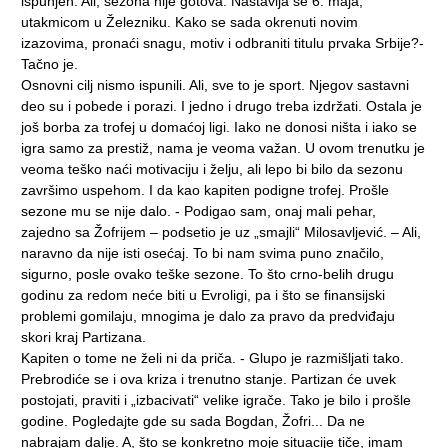
ispunjen. Ali, sezona nije gotova. Nastavlja se 6. maja,
utakmicom u Železniku. Kako se sada okrenuti novim
izazovima, pronaći snagu, motiv i odbraniti titulu prvaka Srbije?-
Tačno je.
Osnovni cilj nismo ispunili. Ali, sve to je sport. Njegov sastavni
deo su i pobede i porazi. I jedno i drugo treba izdržati. Ostala je
još borba za trofej u domaćoj ligi. Iako ne donosi ništa i iako se
igra samo za prestiž, nama je veoma važan. U ovom trenutku je
veoma teško naći motivaciju i želju, ali lepo bi bilo da sezonu
završimo uspehom. I da kao kapiten podigne trofej. Prošle
sezone mu se nije dalo. - Podigao sam, onaj mali pehar,
zajedno sa Žofrijem – podsetio je uz „smajli“ Milosavljević. – Ali,
naravno da nije isti osećaj. To bi nam svima puno značilo,
sigurno, posle ovako teške sezone. To što crno-belih drugu
godinu za redom neće biti u Evroligi, pa i što se finansijski
problemi gomilaju, mnogima je dalo za pravo da predviđaju
skori kraj Partizana.
Kapiten o tome ne želi ni da priča. - Glupo je razmišljati tako.
Prebrodiće se i ova kriza i trenutno stanje. Partizan će uvek
postojati, praviti i „izbacivati“ velike igrače. Tako je bilo i prošle
godine. Pogledajte gde su sada Bogdan, Žofri... Da ne
nabrajam dalje. A, što se konkretno moje situacije tiče, imam