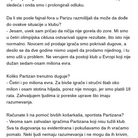
sledeća i onda smo i prolongirali odluku.
Da li ste posle fajnal-fora u Parizu razmišljali da može da dođe
do ovakve situacije u klubu?
- Jesam, uvek sam pričao da ničija nije gorela do zore. Mi smo
u četiri olimpijska ciklusa ostvarivali sjajne rezultate, što isto nije
normalno. Novcem od prodaje igrača smo pokrivali dugove, a
desilo se da dve godine nismo uspeli da prodamo nijednog, i tu
smo ušli u problem. Ne verujem da postoji klub u Evropi koji nije
dužan sedam-osam miliona evra.
Koliko Partizan trenutno duguje?
- Četiri i po miliona evra. Za bivše igrače i stručni štab oko
milion i osam stotina hiljada, porez nije mnogo, jer smo platili 18
rata. Zahvaljujem ljudima iz poreske uprave što imaju
razumevanja.
Računate li na pomoć bivših košarkaša, sportista Partizana?
- Veoma sam zahvalan igračima Partizana koji nisu tužili klub.
Sva ta dugovanja su evidentirana i pokušavamo da ih vraćamo
pomalo. Neki ljudi nemaju razumevanja i ne mogu da ih krivim,