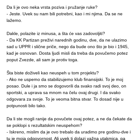
Da li je ovo neka vrsta poziva i pružanje ruke?
- Jeste. Uvek su nam bili potrebni, kao i mi njima. Da se ne
lažemo.
Dakle, polazite iz minusa, a šta će vas zadovoljiti?
- Da KK Partizan preživi narednih godinu, dve, da ne ulazimo
sad u UPPR i slične priče, nego da bude ono što je bio i 1945,
kad je osnovan. Dosta ljudi misli da treba da povučemo potez
poput Zvezde, ali sam je protiv toga.
Šta biste doživeli kao neuspeh u tom projektu?
- Ako ne uspemo da stabilizujemo klub finansijski. To je moj
posao. Dule i ja smo se dogovorili da svako radi svoj deo, on
sportski, a uprava sa mnom na čelu ovaj drugi. I da svako
odgovara za svoje. To je veoma bitna stvar. To dosad nije u
potpunosti bilo tako.
Da li ste mogli ranije da povučete ovaj potez, a ne da čekate da
se poklopi s rezultatskim neuspehom?
- Iskreno, mislim da je ovo trebalo da uradimo pre godinu-dve i
tu je moja odgovornost. Ali uvek ti dolazi važna utakmica, pa