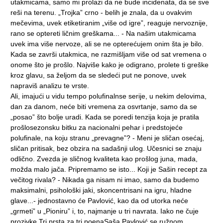
utakmicama, samo mi prolazi da ne bude incidenata, da se sve
reši na terenu. „Trojka” crno - belih je znala, da u ovakvim
mečevima, uvek etiketiranim „više od igre”, reaguje nervoznije,
rano se optereti ličnim greškama... - Na našim utakmicama
uvek ima više nervoze, ali se ne opterećujem onim šta je bilo.
Kada se završi utakmica, ne razmišljam više od sat vremena o
onome što je prošlo. Najviše kako je odigrano, prolete ti greške
kroz glavu, sa željom da se sledeći put ne ponove, uvek
napraviš analizu te vrste.
Ali, imajući u vidu tempo polufinalnse serije, u nekim delovima,
dan za danom, neće biti vremena za osvrtanje, samo da se
„posao” što bolje uradi. Kada se poredi tenzija koja je pratila
prošlosezonsku bitku za nacionalni pehar i predstojeće
polufinale, na koju stranu „prevagne”? - Meni je sličan osećaj,
sličan pritisak, bez obzira na sadašnji ulog. Učesnici se znaju
odlično. Zvezda je sličnog kvaliteta kao prošlog juna, mada,
možda malo jača. Pripremamo se isto... Koji je Sašin recept za
večitog rivala? - Nikada ga nisam ni imao, samo da budemo
maksimalni, psihološki jaki, skoncentrisani na igru, hladne
glave...- jednostavno će Pavlović, kao da od utorka neće
„grmeti” u „Pioniru” i, to, najmanje u tri navrata. Iako ne čuje
prozivke Tri prsta za tri poenaSaša Pavlović se ružnom