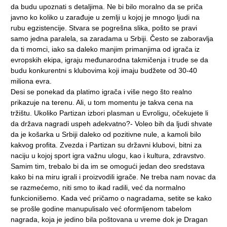
da budu upoznati s detaljima. Ne bi bilo moralno da se priča
javno ko koliko u zarađuje u zemlji u kojoj je mnogo ljudi na
rubu egzistencije. Stvara se pogrešna slika, pošto se pravi
samo jedna paralela, sa zaradama u Srbiji. Često se zaboravlja
da ti momci, iako sa daleko manjim primanjima od igrača iz
evropskih ekipa, igraju međunarodna takmičenja i trude se da
budu konkurentni s klubovima koji imaju budžete od 30-40
miliona evra.
Desi se ponekad da platimo igrača i više nego što realno
prikazuje na terenu. Ali, u tom momentu je takva cena na
tržištu. Ukoliko Partizan izbori plasman u Evroligu, očekujete li
da država nagradi uspeh adekvatno?- Voleo bih da ljudi shvate
da je košarka u Srbiji daleko od pozitivne nule, a kamoli bilo
kakvog profita. Zvezda i Partizan su državni klubovi, bitni za
naciju u kojoj sport igra važnu ulogu, kao i kultura, zdravstvo.
Samim tim, trebalo bi da im se omogući jedan deo sredstava
kako bi na miru igrali i proizvodili igrače. Ne treba nam novac da
se razmećemo, niti smo to ikad radili, već da normalno
funkcionišemo. Kada već pričamo o nagradama, setite se kako
se prošle godine manupulisalo već oformljenom tabelom
nagrada, koja je jedino bila poštovana u vreme dok je Dragan