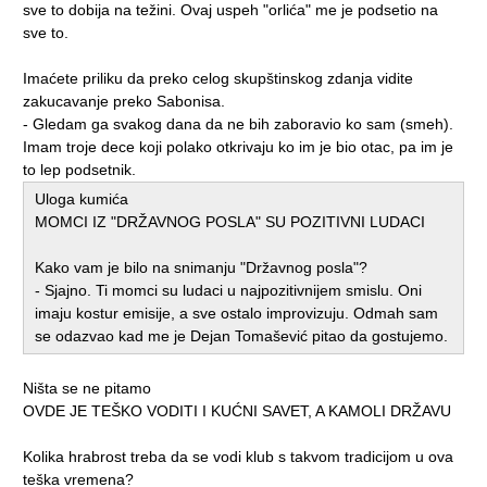
sve to dobija na težini. Ovaj uspeh "orlića" me je podsetio na
sve to.
Imaćete priliku da preko celog skupštinskog zdanja vidite
zakucavanje preko Sabonisa.
- Gledam ga svakog dana da ne bih zaboravio ko sam (smeh).
Imam troje dece koji polako otkrivaju ko im je bio otac, pa im je
to lep podsetnik.
Uloga kumića
MOMCI IZ "DRŽAVNOG POSLA" SU POZITIVNI LUDACI
Kako vam je bilo na snimanju "Državnog posla"?
- Sjajno. Ti momci su ludaci u najpozitivnijem smislu. Oni
imaju kostur emisije, a sve ostalo improvizuju. Odmah sam
se odazvao kad me je Dejan Tomašević pitao da gostujemo.
Ništa se ne pitamo
OVDE JE TEŠKO VODITI I KUĆNI SAVET, A KAMOLI DRŽAVU
Kolika hrabrost treba da se vodi klub s takvom tradicijom u ova
teška vremena?