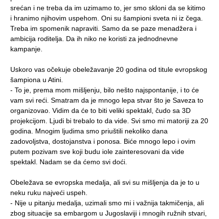
srećan i ne treba da im uzimamo to, jer smo skloni da se kitimo
i hranimo njihovim uspehom. Oni su šampioni sveta ni iz čega.
Treba im spomenik napraviti. Samo da se paze menadžera i
ambicija roditelja. Da ih niko ne koristi za jednodnevne
kampanje.
Uskoro vas očekuje obeležavanje 20 godina od titule evropskog
šampiona u Atini.
- To je, prema mom mišljenju, bilo nešto najspontanije, i to će
vam svi reći. Smatram da je mnogo lepa stvar što je Saveza to
organizovao. Vidim da će to biti veliki spektakl, čudo sa 3D
projekcijom. Ljudi bi trebalo to da vide. Svi smo mi matoriji za 20
godina. Mnogim ljudima smo priuštili nekoliko dana
zadovoljstva, dostojanstva i ponosa. Biće mnogo lepo i ovim
putem pozivam sve koji budu iole zainteresovani da vide
spektakl. Nadam se da ćemo svi doći.
Obeležava se evropska medalja, ali svi su mišljenja da je to u
neku ruku najveći uspeh.
- Nije u pitanju medalja, uzimali smo mi i važnija takmičenja, ali
zbog situacije sa embargom u Jugoslaviji i mnogih ružnih stvari,