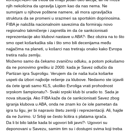
njih nekolicina da upravlja Ligom kao da nas nema. Ne
sumnjam u njihove poštene namere, ali mora upravljačka
struktura da se promeni u srazmeri sa sportskim doprinosima.
FIBA je naložila nacionalnoim savezima da formiraju novo
regionalno takmičenje i zapretila im da će sankcionisati
reprezentacije ako klubovi nastave u ABA?- Bez obzira na to što
smo opet košarkaška sila i što smo bili decenijama među
najjačima na planeti, u košarci nas tretiraju onako kako Evropa
tretira našu zemlju.
Možemo samo da čekamo zvaničnu odluku, a potom pokušamo
da ne ponovimo grešku iz 2000. kada je Savez odlučio da
Partizan igra Suproligu. Verujem da će naša kuća košarke
uspeti da izbori najbolje rešenje za klubove. Nedavno ste izjavili
da ćete igrati samo KLS, ukoliko Evroliga vrati prohodnost
srpskom šampionatu?- Svaki srpski klub bi uradio to. Sada je
nova situacija. Ako FIBA kaže da će sankcionisati Savez zbog
igranja klubova u ABA, onda ne znam ko će iole pametan da
igra tu ligu, jer bi napravio štetu zemlji i reprezentaciji. Ali, hajde
da ne žurimo. U Srbiji se često licitira s platama igrača.
Da li bi bilo lakše kada bi ugovori bili javni?- Ugovori su
deponovani u Savezu, samim tim su i dostupni svima koji treba