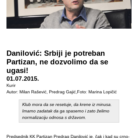
Danilović: Srbiji je potreban
Partizan, ne dozvolimo da se
ugasi!
01.07.2015.
Kurir
Autor: Milan Rašević, Predrag Gajić,Foto: Marina Lopičić
Klub mora da se resetuje, da krene iz minusa.
Imamo zadatak da ga spasemo i zato želimo
normalizaciju odnosa s državom.
Predsednik KK Partizan
Predrag Danilović
je, čak i kad su crno-