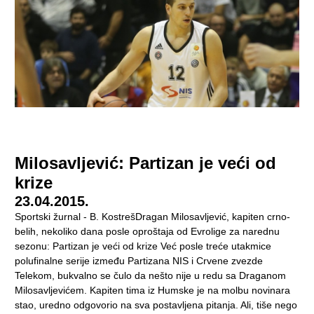
Milosavljević: Partizan je veći od
krize
23.04.2015.
Sportski žurnal - B. KostrešDragan Milosavljević, kapiten crno-
belih, nekoliko dana posle oproštaja od Evrolige za narednu
sezonu: Partizan je veći od krize Već posle treće utakmice
polufinalne serije između Partizana NIS i Crvene zvezde
Telekom, bukvalno se čulo da nešto nije u redu sa Draganom
Milosavljevićem. Kapiten tima iz Humske je na molbu novinara
stao, uredno odgovorio na sva postavljena pitanja. Ali, tiše nego