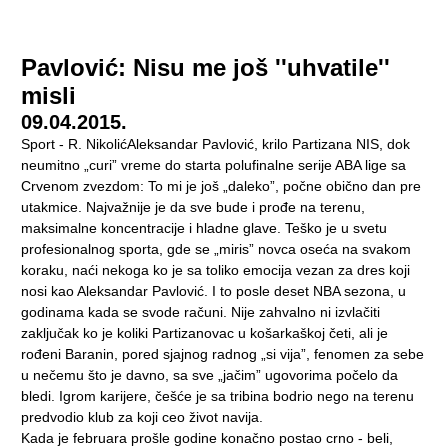
Pavlović: Nisu me još ''uhvatile''
misli
09.04.2015.
Sport - R. NikolićAleksandar Pavlović, krilo Partizana NIS, dok
neumitno „curi” vreme do starta polufinalne serije ABA lige sa
Crvenom zvezdom: To mi je još „daleko”, počne obično dan pre
utakmice. Najvažnije je da sve bude i prođe na terenu,
maksimalne koncentracije i hladne glave. Teško je u svetu
profesionalnog sporta, gde se „miris” novca oseća na svakom
koraku, naći nekoga ko je sa toliko emocija vezan za dres koji
nosi kao Aleksandar Pavlović. I to posle deset NBA sezona, u
godinama kada se svode računi. Nije zahvalno ni izvlačiti
zaključak ko je koliki Partizanovac u košarkaškoj četi, ali je
rođeni Baranin, pored sjajnog radnog „si vija”, fenomen za sebe
u nečemu što je davno, sa sve „jačim” ugovorima počelo da
bledi. Igrom karijere, češće je sa tribina bodrio nego na terenu
predvodio klub za koji ceo život navija.
Kada je februara prošle godine konačno postao crno - beli,