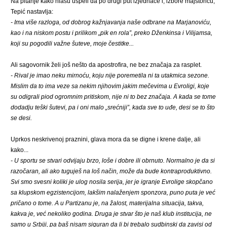
Na pitanje kako niasu uspeli da po drugi put izjednače i, izbore majstoricu,
Tepić nastavlja:
- Ima više razloga, od dobrog kažnjavanja naše odbrane na Marjanoviću,
kao i na niskom postu i prilikom „pik en rola”, preko Dženkinsa i Vilijamsa,
koji su pogodili važne šuteve, moje čestitke...
Ali sagovornik želi još nešto da apostrofira, ne bez značaja za rasplet.
- Rival je imao neku mirnoću, koju nije poremetila ni ta utakmica sezone.
Mislim da to ima veze sa nekim njihovim jakim mečevima u Evroligi, koje
su odigrali piod ogromnim pritiskom, nije ni to bez značaja. A kada se tome
dodadju teški šutevi, pa i oni malo „srećniji”, kada sve to uđe, desi se to što
se desi.
Uprkos neskrivenoj praznini, glava mora da se digne i krene dalje, ali
kako...
- U sportu se stvari odvijaju brzo, loše i dobre ili obrnuto. Normalno je da si
razočaran, ali ako tuguješ na loš način, može da bude kontraproduktivno.
Svi smo svesni koliki je ulog nosila serija, jer je igranje Evrolige skopčano
sa klupskom egzistencijom, lakšim nalaženjem sponzora, puno puta je već
pričano o tome. A u Partizanu je, na žalost, materijalna situacija, takva,
kakva je, već nekoliko godina. Druga je stvar što je naš klub institucija, ne
samo u Srbiji, pa baš nisam siguran da li bi trebalo sudbinski da zavisi od