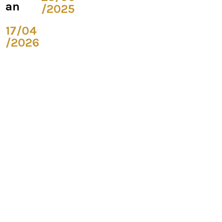
an
/2025
17/04
/2026