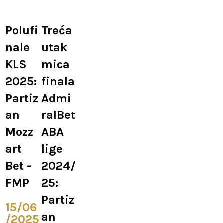
Polufi
Treća
nale
utak
KLS
mica
2025:
finala
Partiz
Admi
an
ralBet
Mozz
ABA
art
lige
Bet -
2024/
FMP
25:
Partiz
15/06
an
/2025