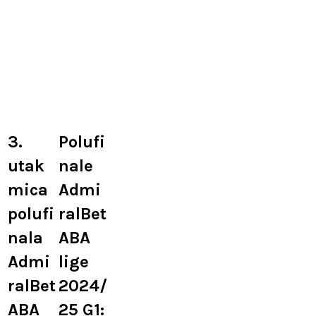
3.
Polufi
utak
nale
mica
Admi
polufi
ralBet
nala
ABA
Admi
lige
ralBet
2024/
ABA
25 G1: