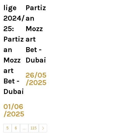
lige
Partiz
2024/
an
25:
Mozz
Partiz
art
an
Bet -
Mozz
Dubai
art
26/05
Bet -
/2025
Dubai
01/06
/2025
4
5
6
...
115