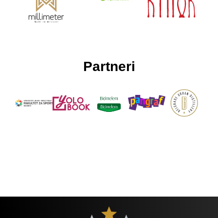
Partneri