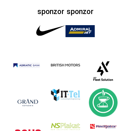
sponzor
sponzor