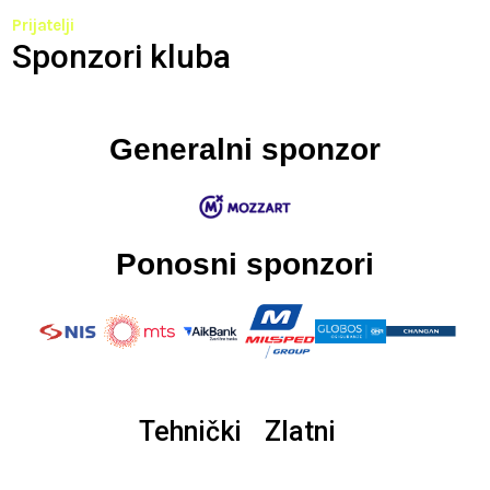
Prijatelji
Sponzori kluba
Generalni sponzor
Ponosni sponzori
Tehnički
Zlatni