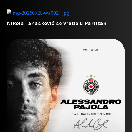
Nikola Tanasković se vratio u Partizan