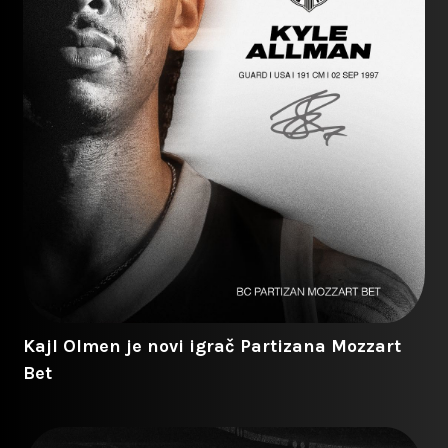
Kajl Olmen je novi igrač Partizana Mozzart
Bet