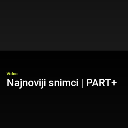
Video
Najnoviji snimci | PART+