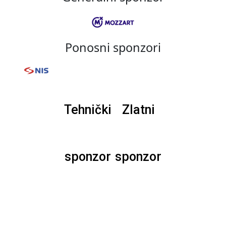
Ponosni sponzori
Tehnički
Zlatni
sponzor
sponzor