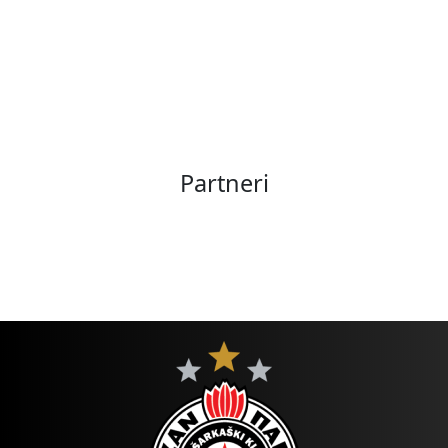
Partneri