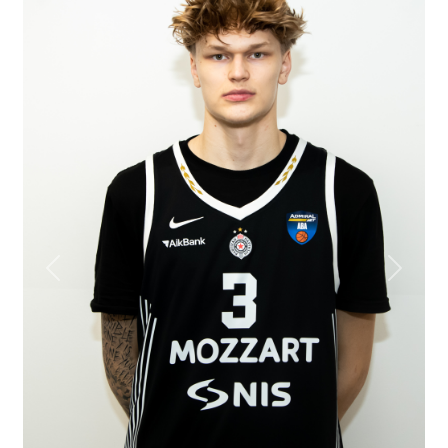
Prethodno
Sledeć