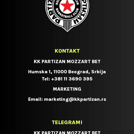
KONTAKT
KK PARTIZAN MOZZART BET
Humska 1, 11000 Beograd, Srbija
Tel:
+381 11 3690 395
MARKETING
Email:
marketing@kkpartizan.rs
TELEGRAMI
KK PARTIZAN MOZZART BET