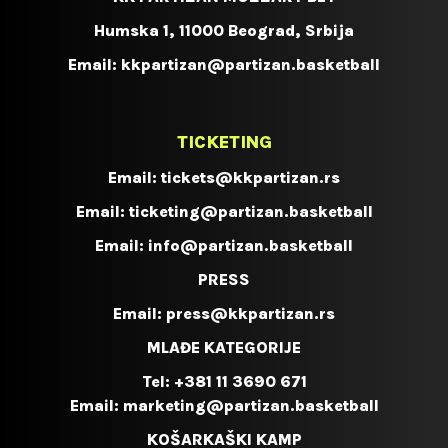
Humska 1, 11000 Beograd, Srbija
Email:
kkpartizan@partizan.basketball
TICKETING
Email:
tickets@kkpartizan.rs
Email:
ticketing@partizan.basketball
Email:
info@partizan.basketball
PRESS
Email:
press@kkpartizan.rs
MLAĐE KATEGORIJE
Tel:
+381 11 3690 671
Email:
marketing@partizan.basketball
KOŠARKAŠKI KAMP