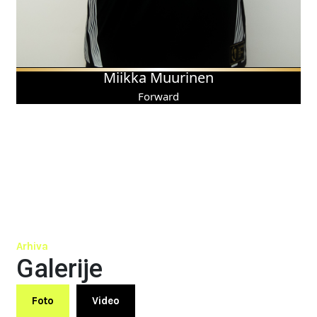
Miikka Muurinen
Forward
Arhiva
Galerije
Foto
Video