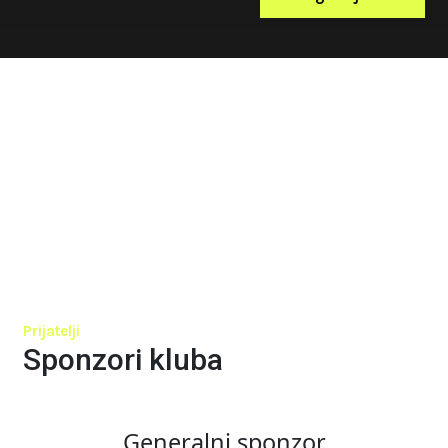
Prijatelji
Sponzori kluba
Generalni sponzor