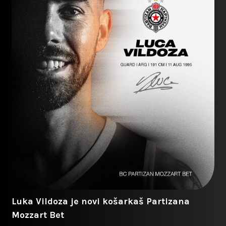
Luka Vildoza je novi košarkaš Partizana
Mozzart Bet