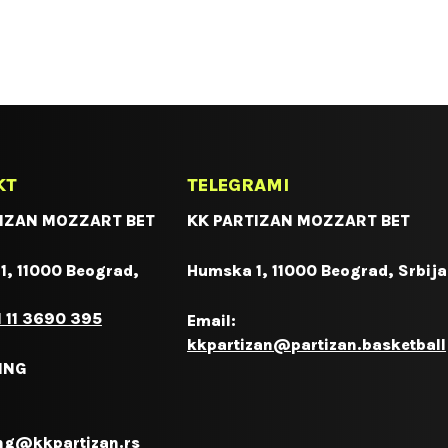
KT
TELEGRAMI
IZAN MOZZART BET
KK PARTIZAN MOZZART BET
1, 11000 Beograd,
Humska 1, 11000 Beograd, Srbija
 11 3690 395
Email:
kkpartizan@partizan.basketball
ING
ng@kkpartizan.rs