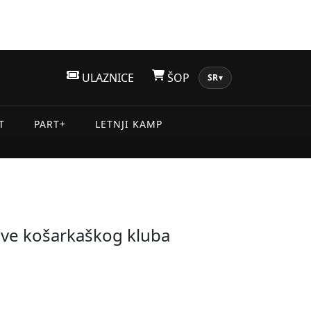
ULAZNICE
ŠOP
SR
▾
T
PART+
LETNJI KAMP
eve košarkaškog kluba