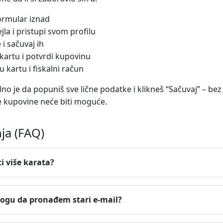
formular iznad
ejla i pristupi svom profilu
i sačuvaj ih
 kartu i potvrdi kupovinu
u kartu i fiskalni račun
 je da popuniš sve lične podatke i klikneš “Sačuvaj” – bez 
je kupovine neće biti moguće.
ja (FAQ)
i više karata?
mogu da pronađem stari e-mail?