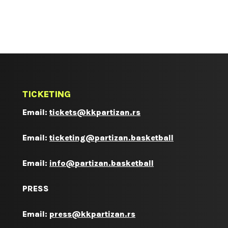
TICKETING
Email:
tickets@kkpartizan.rs
Email:
ticketing@partizan.basketball
Email:
info@partizan.basketball
PRESS
Email:
press@kkpartizan.rs