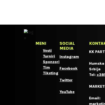
MENI
SOCIAL
KONTA
MEDIA
Vesti
KK PART
Turniri
Instagram
Sponzori
Humska 
Tim
Facebook
Srbija
Tiketing
Tel:
+381
Twitter
MARKET
YouTube
Email:
marketi