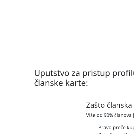
Uputstvo za pristup profil
članske karte:
Zašto članska 
Više od 90% članova j
- Pravo preče ku