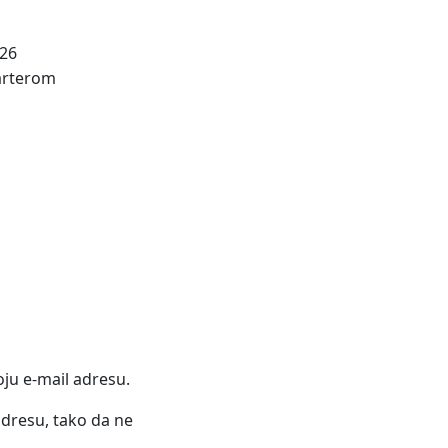
/26
čarterom
oju e-mail adresu.
 adresu, tako da ne