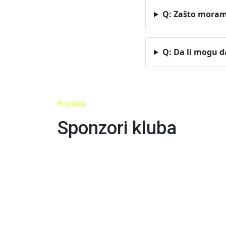
Q: Zašto moram 
Q: Da li mogu d
Prijatelji
Sponzori kluba