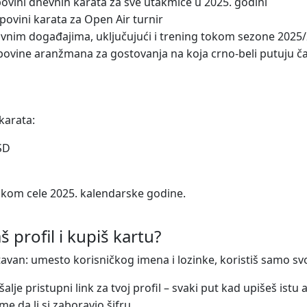
upovini dnevnih karata za sve utakmice u 2025. godini
povini karata za Open Air turnir
zivnim događajima, uključujući i trening tokom sezone 2025
povine aranžmana za gostovanja na koja crno-beli putuju 
 karata:
SD
okom cele 2025. kalendarske godine.
š profil i kupiš kartu?
avan: umesto korisničkog imena i lozinke, koristiš samo sv
alje pristupni link za tvoj profil – svaki put kad upišeš istu
e da li si zaboravio šifru.