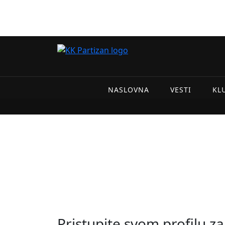
NASLOVNA
VESTI
KL
Pristupite svom profilu za