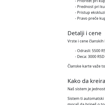
- Prioritet pri k
- Prednost pri ku
- Pristup eksklu
- Pravo preče ku
Detalji i cene
Vrste i cene članskih
- Odrasli: 5500 R
- Deca: 3000 RSD
Članske karte važe t
Kako da kreira
Naš sistem je jednost
Sistem ti automatski š
moraš da brineš o tom