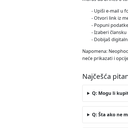
- Upiši e-mail u 
- Otvori link iz m
- Popuni podatke 
- Izaberi člansku
- Dobijaš digitaln
Napomena:
Neophodno
neće prikazati i opci
Najčešća pitan
Q: Mogu li kupit
Q: Šta ako ne 