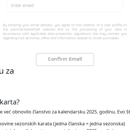
u za
karta?
e već obnovilo članstvo za kalendarsku 2025. godinu. Evo š
povine sezonskih karata (jedna članska = jedna sezonska)