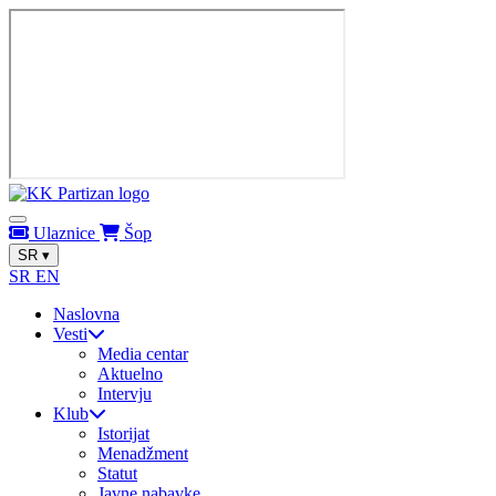
Ulaznice
Šop
SR
▾
SR
EN
Naslovna
Vesti
Media centar
Aktuelno
Intervju
Klub
Istorijat
Menadžment
Statut
Javne nabavke