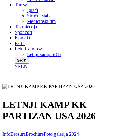
Tim
Igrači
Stručni štab
Medicinski tim
Takmičenja
Sponzori
Kontakt
Part+
Letnji kamp
Letnji kamp SRB
SR
▼
SR
EN
.
LETNJI KAMP KK
PARTIZAN USA 2026
Info
Brosura
Brochure
Foto galerija 2024