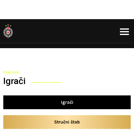
Prvi tim
Igrači
Igrači
Stručni štab