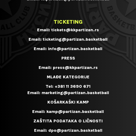
TICKETING
Email:
tickets@kkpartizan.rs
Email:
ticketing@partizan.basketball
Email:
info@partizan.basketball
PRESS
Email:
press@kkpartizan.rs
MLAĐE KATEGORIJE
Tel:
+381 11 3690 671
Email:
marketing@partizan.basketball
KOŠARKAŠKI KAMP
Email:
kamp@partizan.basketball
ZAŠTITA PODATAKA O LIČNOSTI
Email:
dpo@partizan.basketball