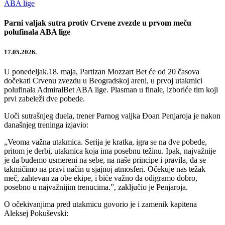
Parni valjak sutra protiv Crvene zvezde u prvom meču
polufinala ABA lige
17.05.2026.
U ponedeljak.18. maja, Partizan Mozzart Bet će od 20 časova
dočekati Crvenu zvezdu u Beogradskoj areni, u prvoj utakmici
polufinala AdmiralBet ABA lige. Plasman u finale, izboriće tim koji
prvi zabeleži dve pobede.
Uoči sutrašnjeg duela, trener Parnog valjka Đoan Penjaroja je nakon
današnjeg treninga izjavio:
„Veoma važna utakmica. Serija je kratka, igra se na dve pobede,
pritom je derbi, utakmica koja ima posebnu težinu. Ipak, najvažnije
je da budemo usmereni na sebe, na naše principe i pravila, da se
takmičimo na pravi način u sjajnoj atmosferi. Očekuje nas težak
meč, zahtevan za obe ekipe, i biće važno da odigramo dobro,
posebno u najvažnijim trenucima.”, zaključio je Penjaroja.
O očekivanjima pred utakmicu govorio je i zamenik kapitena
Aleksej Pokuševski: