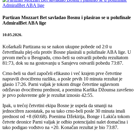
Partizan Mozzart Bet savladao Bosnu i plasirao se u polufinale
AdmiralBet ABA lige
10.05.2026.
Košarkaši Partizana su se nakon ukupne pobede od 2:0 u
četvrtfinalu plej-ofa protiv Bosne plasirali u polufinale ABA lige. U
prvom meču u Beogradu, crno-beli su ostvarili pobedu rezultatom
81:73, dok su na gostovanju u Sarajevu ostvarili pobedu 73:87.
Crno-beli su duel započeli efikasno i već krajem prve četvrtine
napravili dvocifrenu razliku, a posle prvih 10 minuta rezultat je
glasio 17:26. Parni valjak je tokom druge četvrtine uglavnom
održavao dvocifrenu prednost, a poenima Karlika Džounsa završeno
je prvo poluvreme gde je rezultat iznosio 42:55.
Ipak, u trećoj četvrtini ekipa Bosne je uspela da smanji na
jednocifren zaostatak, pa su tako crno-beli posle 30 minuta imali
prednost od +8 (60:68). Poenima Džekirija, Bonge i Lakića tokom
četvrte deonice Parni valjak je odbio potencijalni nalet domaćina i
tako podigao vođstvo na +20. Konačan rezultat je bio 73:87.