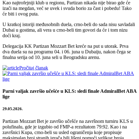
Kao najtrofejniji klub u regionu, Partizan nikada nije birao gde će
izaći na megdan, već se uvek i svuda borio za čast i pobedu! Tako
će biti i ovog puta.
U kratkoj istoriji međusobnih duela, crno-beli do sada nisu savladali
Dubai u gostima, ali vera u crno-beli tim govori da će i tom nizu
doći kraj.
Delegacija KK Partizan Mozzart Bet kreće na put u utorak. Prva
dva duela su na programu 04. i 06. juna u Dubaiju, nakon čega se
finalna serija od 10. juna seli u Beogradsku arenu.
Pročitaj članak
Parni valjak završio učešće u KLS: sledi finale AdmiralBet ABA
lige
29.05.2026.
Partizan Mozzart Bet je završio učešće na završnom turniru KLS u
polufinalu, gde je izgubio od FMP-a rezultatom 79:92. Kao i na
završnici Kupa, crno-beli su usled ograničenja koje propisuje
maksimalan broj stranih igrača bili lišeni pomoći velikog broja