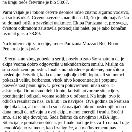
na kraju treće četvrtine je bio 53:67.
Parni valjak je i tokom četvrte deonice imao znatno sigurno vođstvo,
ali su košarkaši Crvene zvezde smanjili na -10, što je bilo najviše što
su domaći prišli u završnici utakmice. Ekipa Partizana je, pre svega,
čvrstom odbranom zaustavila potencijalni nalet, pa je tako konačan
rezultat glasio 78:89.
Na konferenciji za medije, trener Partizana Mozzart Bet, Đoan
Penjaroja je izjavio:
,,Srećni smo zbog pobede u seriji, posebno zato što smatram da je
ekipa veoma dobro odgovorila u takmičarskom smislu. Mislim da
smo zasluženo pobedili. Imali smo određene probleme, naročito u
poslednjoj četvrtini, kada nismo najbolje delili loptu, ali su momci
pokazali veliku borbenost, visok nivo koncentracije i potpunu
posvećenost planu igre. U prvom poluvremenu imali smo 15
asistencija. Dobro smo delili loptu, koristili otvorene situacije za
poentiranje i odigrali veoma solidno u odbrani. Na kraju, ovo je
odličan rezultat za nas, za klub i za navijače. Ova godina za Partizan
nije bila laka, ali mislim da su naši navijači tokom poslednjih mesec
dana mogli da uživaju u ovoj ekipi, njenoj energiji i trudu. Srećni
smo, ali to nije dovoljno. Sada želimo da osvojimo i ABA ligu.
Situacija je pomalo neobična, jer finale počinje tek za 15 dana. To je
neuobičajeno za mene, kao i za igrače, a u međuvremenu nas