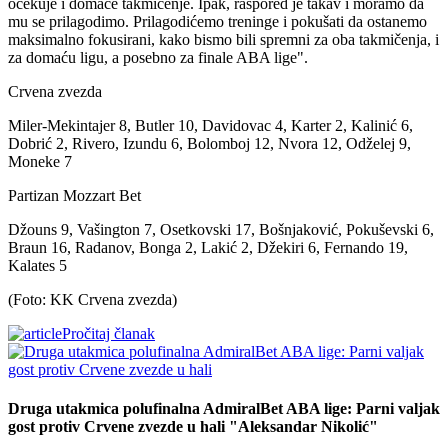
očekuje i domaće takmičenje. Ipak, raspored je takav i moramo da
mu se prilagodimo. Prilagodićemo treninge i pokušati da ostanemo
maksimalno fokusirani, kako bismo bili spremni za oba takmičenja, i
za domaću ligu, a posebno za finale ABA lige".
Crvena zvezda
Мiler-Mekintajer 8, Butler 10, Davidovac 4, Karter 2, Kalinić 6,
Dobrić 2, Rivero, Izundu 6, Bolomboj 12, Nvora 12, Odželej 9,
Moneke 7
Partizan Mozzart Bet
Džouns 9, Vašington 7, Osetkovski 17, Bošnjaković, Pokuševski 6,
Braun 16, Radanov, Bonga 2, Lakić 2, Džekiri 6, Fernando 19,
Kalates 5
(Foto: KK Crvena zvezda)
Pročitaj članak
Druga utakmica polufinalna AdmiralBet ABA lige: Parni valjak
gost protiv Crvene zvezde u hali "Aleksandar Nikolić"