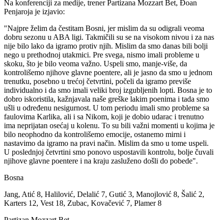
Na konferenciji za medije, trener Partizana Mozzart Bet, Đoan
Penjaroja je izjavio:
"Najpre želim da čestitam Bosni, jer mislim da su odigrali veoma
dobru sezonu u ABA ligi. Takmičili su se na visokom nivou i za nas
nije bilo lako da igramo protiv njih. Mislim da smo danas bili bolji
nego u prethodnoj utakmici. Pre svega, nismo imali probleme u
skoku, što je bilo veoma važno. Uspeli smo, manje-više, da
kontrolišemo njihove glavne poentere, ali je jasno da smo u jednom
trenutku, posebno u trećoj četvrtini, počeli da igramo previše
individualno i da smo imali veliki broj izgubljenih lopti. Bosna je to
dobro iskoristila, kažnjavala naše greške lakim poenima i tada smo
ušli u određenu nesigurnost. U tom periodu imali smo probleme sa
faulovima Karlika, ali i sa Nikom, koji je dobio udarac i trenutno
ima neprijatan osećaj u kolenu. To su bili važni momenti u kojima je
bilo neophodno da kontrolišemo emocije, ostanemo mirni i
nastavimo da igramo na pravi način. Mislim da smo u tome uspeli.
U poslednjoj četvrtini smo ponovo uspostavili kontrolu, bolje čuvali
njihove glavne poentere i na kraju zasluženo došli do pobede".
Bosna
Jang, Atić 8, Halilović, Delalić 7, Gutić 3, Manojlović 8, Šalić 2,
Karters 12, Vest 18, Zubac, Kovačević 7, Plamer 8
Partizan Mozzart Bet