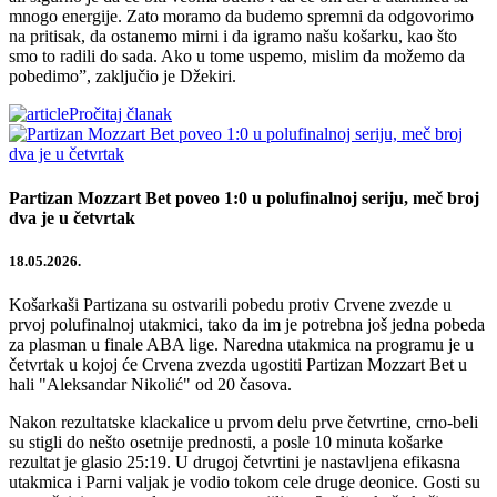
mnogo energije. Zato moramo da budemo spremni da odgovorimo
na pritisak, da ostanemo mirni i da igramo našu košarku, kao što
smo to radili do sada. Ako u tome uspemo, mislim da možemo da
pobedimo”, zaključio je Džekiri.
Pročitaj članak
Partizan Mozzart Bet poveo 1:0 u polufinalnoj seriju, meč broj
dva je u četvrtak
18.05.2026.
Košarkaši Partizana su ostvarili pobedu protiv Crvene zvezde u
prvoj polufinalnoj utakmici, tako da im je potrebna još jedna pobeda
za plasman u finale ABA lige. Naredna utakmica na programu je u
četvrtak u kojoj će Crvena zvezda ugostiti Partizan Mozzart Bet u
hali "Aleksandar Nikolić" od 20 časova.
Nakon rezultatske klackalice u prvom delu prve četvrtine, crno-beli
su stigli do nešto osetnije prednosti, a posle 10 minuta košarke
rezultat je glasio 25:19. U drugoj četvrtini je nastavljena efikasna
utakmica i Parni valjak je vodio tokom cele druge deonice. Gosti su