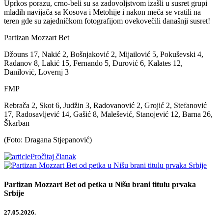
Uprkos porazu, crno-beli su sa zadovoljstvom izašli u susret grupi
mladih navijača sa Kosova i Metohije i nakon meča se vratili na
teren gde su zajedničkom fotografijom ovekovečili današnji susret!
Partizan Mozzart Bet
Džouns 17, Nakić 2, Bošnjaković 2, Mijailović 5, Pokuševski 4,
Radanov 8, Lakić 15, Fernando 5, Đurović 6, Kalates 12,
Danilović, Lovernj 3
FMP
Rebrača 2, Skot 6, Judžin 3, Radovanović 2, Grojić 2, Stefanović
17, Radosavljević 14, Gašić 8, Malešević, Stanojević 12, Barna 26,
Škarban
(Foto: Dragana Stjepanović)
Pročitaj članak
Partizan Mozzart Bet od petka u Nišu brani titulu prvaka
Srbije
27.05.2026.