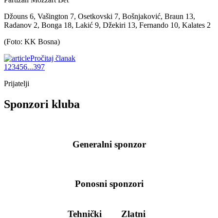
Džouns 6, Vašington 7, Osetkovski 7, Bošnjaković, Braun 13,
Radanov 2, Bonga 18, Lakić 9, Džekiri 13, Fernando 10, Kalates 2
(Foto: KK Bosna)
Pročitaj članak
1
2
3
4
5
6
...
397
Prijatelji
Sponzori kluba
Generalni sponzor
Ponosni sponzori
Tehnički
Zlatni