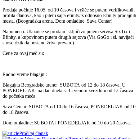
Prodaja počinje 16.05. od 10 časova i vršiće se putem verifikovanih
profila članova, kao i pitem sajta efinity.rs odnosno Efinity prodajnih
mesta. (Beogradska arena, Dom omladine, Sava Centar)
Napomena: Ulaznice se prodaju isključivo putem servisa SixTix i
Efinity, a kupovinom putem drugih sajtova (Via GoGo i sl. navijači
snose rizik da postanu žrtve prevare)
Cene za ovaj meč su:
Radno vreme blagajni:
Blagajna Beogradske arene: SUBOTA od 12 do 18 časova, U
PONEDELJAK na dan duela sa Crvenom zvezdom od 12 časova
do početka meča.
Sava Centar: SUBOTA od 10 do 16 časova, PONEDELJAK od 10
do 18 časova.
Dom omladine: SUBOTA i PONEDELJAK od 10 do 20 časova.
Pročitaj članak