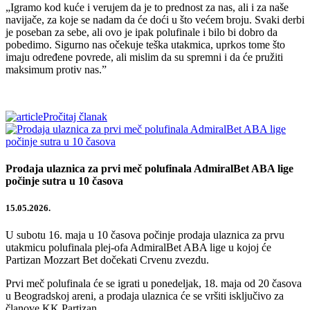
„Igramo kod kuće i verujem da je to prednost za nas, ali i za naše
navijače, za koje se nadam da će doći u što većem broju. Svaki derbi
je poseban za sebe, ali ovo je ipak polufinale i bilo bi dobro da
pobedimo. Sigurno nas očekuje teška utakmica, uprkos tome što
imaju određene povrede, ali mislim da su spremni i da će pružiti
maksimum protiv nas.”
Pročitaj članak
Prodaja ulaznica za prvi meč polufinala AdmiralBet ABA lige
počinje sutra u 10 časova
15.05.2026.
U subotu 16. maja u 10 časova počinje prodaja ulaznica za prvu
utakmicu polufinala plej-ofa AdmiralBet ABA lige u kojoj će
Partizan Mozzart Bet dočekati Crvenu zvezdu.
Prvi meč polufinala će se igrati u ponedeljak, 18. maja od 20 časova
u Beogradskoj areni, a prodaja ulaznica će se vršiti isključivo za
članove KK Partizan.