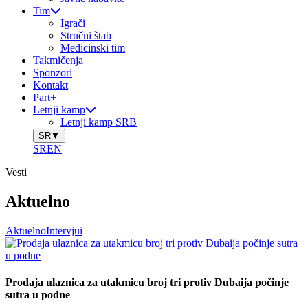
Tim
Igrači
Stručni štab
Medicinski tim
Takmičenja
Sponzori
Kontakt
Part+
Letnji kamp
Letnji kamp SRB
SR
▼
SR
EN
Vesti
Aktuelno
Aktuelno
Intervjui
Prodaja ulaznica za utakmicu broj tri protiv Dubaija počinje
sutra u podne