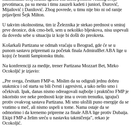
prvotimaca, pa su mesta i timu zauzeli kadeti i juniori, Đurović,
Mijailović i Danilović. Zbog povrede, u timu nije bio ni od ranije
prijavljeni Šejk Milton.
U takvim okolnostima, tim iz Železnika je stekao prednost u smiraj
prve deonice, dok crno-beli, sem u nekoliko bljeskova, nisu uspevali
da dovedu sebe u situaciju iz koje bi došli do preokreta.
Košarkaši Partizana se odmah vraćaju u Beograd, gde će se u
punom sastavu pripremati za početak finala AdmiralBet ABA lige u
kojoj će braniti šampionsku titulu.
Na konferenciji za medije, trener Partizana Mozzart Bet, Mirko
Ocokoljić je izjavio:
,,Pre svega, čestitam FMP-u. Mislim da su odigrali jednu dobru
utakmicu i od starta su bili čvrsti i agresivni, a tako nešto smo i
očekivali. Ipak, danas nismo odreagovali najbolje i praktično FMP je
iskoristio sve neke prednosti koje ima u ovom trenutku, igrajući
protiv ovakvog sastava Partizana. Mi smo uložili puno energije da se
vratimo u meč, ali nismo uspeli u tome. Nama ostaje da se
odmorimo i da krenemo pripreme za finale ABA lige protiv Dubaija.
Ekipi FMP-a želim sreću u nastavku takmičenja", rekao je
Ocokoljić.