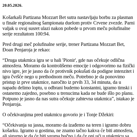
20.05.2026.
Košarkaši Partizana Mozzart Bet sutra nastavljaju borbu za plasman
u finale regionalnog šampionata duelom protiv Crvene zvezde. Parni
valjak u ovaj susret ulazi nakon pobede u prvom meču polufinalne
serije rezultatom 100:94.
Pred drugi meč polufinalne serije, trener Partizana Mozzart Bet,
Đoan Penjaroja je rekao:
“Druga utakmica igra se u hali 'Pionir', gde nas očekuje odlična
atmosfera. Moramo da kontrolišemo emocije i odgovorimo na fizički
nivo igre, jer je jasno da će protivnik pokušati da podigne intenzitet i
igra čvršće nego u prethodnom meču. Potrebno je da ponovimo
pristup iz prve utakmice, naročito iz prvih 33, 34 minuta, da u
napadu delimo loptu, u odbrani budemo konstantni, igramo timski i
ostanemo zajedno, posebno u trenucima kada ne bude išlo po planu.
Potpuno je jasno da nas sutra očekuje zahtevna utakmica”, istakao je
Penjaroja.
O očekivanjima pred utakmicu govorio je i Tonje Džekiri:
“Očekivanja su jasna, moramo da izađemo na teren i igramo dobru
košarku. Igramo u gostima, ne znamo tačno kakva će biti atmosfera,
ali sigurno je da će biti veoma bučno i da će oni ući u utakmicu sa