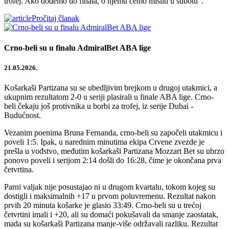
trofej. Ako dođemo do finala, o njemu ćemo misliti u subotu”.
Pročitaj članak
Crno-beli su u finalu AdmiralBet ABA lige
21.05.2026.
Košarkaši Partizana su se ubedljivim brejkom u drugoj utakmici, a
ukupnim rezultatom 2-0 u seriji plasirali u finale ABA lige. Crno-
beli čekaju još protivnika u borbi za trofej, iz serije Dubai -
Budućnost.
Vezanim poenima Bruna Fernanda, crno-beli su započeli utakmicu i
poveli 1:5. Ipak, u narednim minutima ekipa Crvene zvezde je
prešla u vođstvo, međutim košarkaši Partizana Mozzart Bet su ubrzo
ponovo poveli i serijom 2:14 došli do 16:28, čime je okončana prva
četvrtina.
Parni valjak nije posustajao ni u drugom kvartalu, tokom kojeg su
dostigli i maksimalnih +17 u prvom poluvremenu. Rezultat nakon
prvih 20 minuta košarke je glasio 33:49. Crno-beli su u trećoj
četvrtini imali i +20, ali su domaći pokušavali da smanje zaostatak,
mada su košarkaši Partizana manje-više održavali razliku. Rezultat