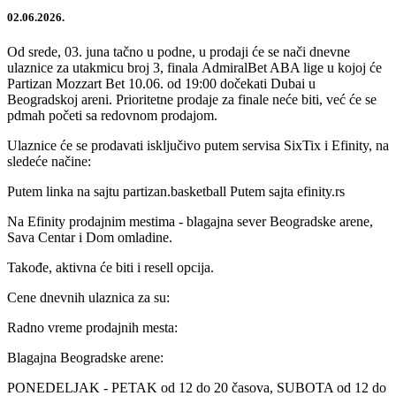
02.06.2026.
Od srede, 03. juna tačno u podne, u prodaji će se nači dnevne
ulaznice za utakmicu broj 3, finala AdmiralBet ABA lige u kojoj će
Partizan Mozzart Bet 10.06. od 19:00 dočekati Dubai u
Beogradskoj areni. Prioritetne prodaje za finale neće biti, već će se
pdmah početi sa redovnom prodajom.
Ulaznice će se prodavati isključivo putem servisa SixTix i Efinity, na
sledeće načine:
Putem linka na sajtu partizan.basketball Putem sajta efinity.rs
Na Efinity prodajnim mestima - blagajna sever Beogradske arene,
Sava Centar i Dom omladine.
Takođe, aktivna će biti i resell opcija.
Cene dnevnih ulaznica za su:
Radno vreme prodajnih mesta:
Blagajna Beogradske arene:
PONEDELJAK - PETAK od 12 do 20 časova, SUBOTA od 12 do