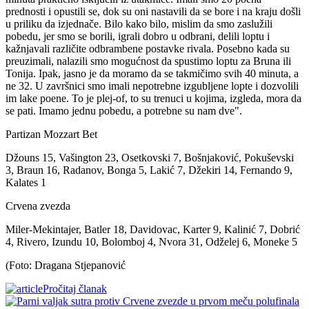
prednosti i opustili se, dok su oni nastavili da se bore i na kraju došli
u priliku da izjednače. Bilo kako bilo, mislim da smo zaslužili
pobedu, jer smo se borili, igrali dobro u odbrani, delili loptu i
kažnjavali različite odbrambene postavke rivala. Posebno kada su
preuzimali, nalazili smo mogućnost da spustimo loptu za Bruna ili
Tonija. Ipak, jasno je da moramo da se takmičimo svih 40 minuta, a
ne 32. U završnici smo imali nepotrebne izgubljene lopte i dozvolili
im lake poene. To je plej-of, to su trenuci u kojima, izgleda, mora da
se pati. Imamo jednu pobedu, a potrebne su nam dve".
Partizan Mozzart Bet
Džouns 15, Vašington 23, Osetkovski 7, Bošnjaković, Pokuševski
3, Braun 16, Radanov, Bonga 5, Lakić 7, Džekiri 14, Fernando 9,
Kalates 1
Crvena zvezda
Miler-Mekintajer, Batler 18, Davidovac, Karter 9, Kalinić 7, Dobrić
4, Rivero, Izundu 10, Bolomboj 4, Nvora 31, Odželej 6, Moneke 5
(Foto: Dragana Stjepanović
Pročitaj članak