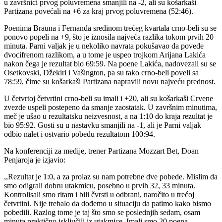
u završnici prvog poluvremena smanjili na -2, ali su košarkaši
Partizana povećali na +6 za kraj prvog poluvremena (52:46).
Poenima Brauna i Fernanda sredinom trećeg kvartala crno-beli su se
ponovo popeli na +9, što je iznosila najveća razlika tokom prvih 20
minuta. Parni valjak je u nekoliko navrata pokušavao da povede
dvocifrenom razlikom, a u tome je uspeo trojkom Arijana Lakića
nakon čega je rezultat bio 69:59. Na poene Lakića, nadovezali su se
Osetkovski, Džekiri i Vašington, pa su tako crno-beli poveli sa
78:59, čime su košarkaši Partizana napravili novu najveću prednost.
U četvrtoj četvrtini crno-beli su imali i +20, ali su košarkaši Crvene
zvezde uspeli postepeno da smanje zaostatak. U završnim minutima,
meč je ušao u rezultatsku neizvesnost, а na 1:10 do kraja rezultat je
bio 95:92. Gosti su u nastavku smanjili na -1, ali je Parni valjak
odbio nalet i ostvario pobedu rezultatom 100:94.
Na konferenciji za medije, trener Partizana Mozzart Bet, Đoan
Penjaroja je izjavio:
,,Rezultat je 1:0, a za prolaz su nam potrebne dve pobede. Mislim da
smo odigrali dobru utakmicu, posebno u prvih 32, 33 minuta.
Kontrolisali smo ritam i bili čvrsti u odbrani, naročito u trećoj
četvrtini. Nije trebalo da dođemo u situaciju da patimo kako bismo
pobedili. Razlog tome je taj što smo se poslednjih sedam, osam
minuta praktično isključili iz utakmice. Imali smo 20 poena