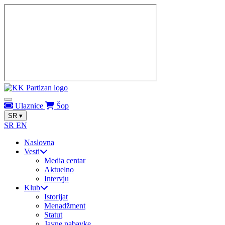
Ulaznice
Šop
SR
▾
SR
EN
Naslovna
Vesti
Media centar
Aktuelno
Intervju
Klub
Istorijat
Menadžment
Statut
Javne nabavke