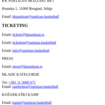
KK PARTIZAN MOZZART BET
Humska 1, 11000 Beograd, Srbija
Email:
kkpartizan@partizan.basketball
TICKETING
Email:
tickets@kkpartizan.rs
Email:
ticketing@partizan.basketball
Email:
info@partizan.basketball
PRESS
Email:
press@kkpartizan.rs
MLAĐE KATEGORIJE
Tel:
+381 11 3690 671
Email:
marketing@partizan.basketball
KOŠARKAŠKI KAMP
Email:
kamp@partizan.basketball