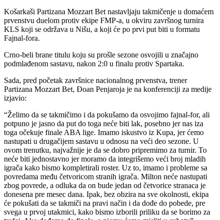
Košarkaši Partizana Mozzart Bet nastavljaju takmičenje u domaćem
prvenstvu duelom protiv ekipe FMP-a, u okviru završnog turnira
KLS koji se održava u Nišu, a koji će po prvi put biti u formatu
Fajnal-fora.
Crno-beli brane titulu koju su prošle sezone osvojili u značajno
podmlađenom sastavu, nakon 2:0 u finalu protiv Spartaka.
Sada, pred početak završnice nacionalnog prvenstva, trener
Partizana Mozzart Bet, Đoan Penjaroja je na konferenciji za medije
izjavio:
“Želimo da se takmičimo i da pokušamo da osvojimo fajnal-for, ali
potpuno je jasno da put do toga neće biti lak, posebno jer nas iza
toga očekuje finale ABA lige. Imamo iskustvo iz Kupa, jer ćemo
nastupati u drugačijem sastavu u odnosu na veći deo sezone. U
ovom trenutku, najvažnije je da se dobro pripremimo za turnir. To
neće biti jednostavno jer moramo da integrišemo veći broj mladih
igrača kako bismo kompletirali roster. Uz to, imamo i probleme sa
povredama među četvoricom stranih igrača. Milton neće nastupati
zbog povrede, a odluka da on bude jedan od četvorice stranaca je
donesena pre mesec dana. Ipak, bez obzira na sve okolnosti, ekipa
će pokušati da se takmiči na pravi način i da dođe do pobede, pre
svega u prvoj utakmici, kako bismo izborili priliku da se borimo za