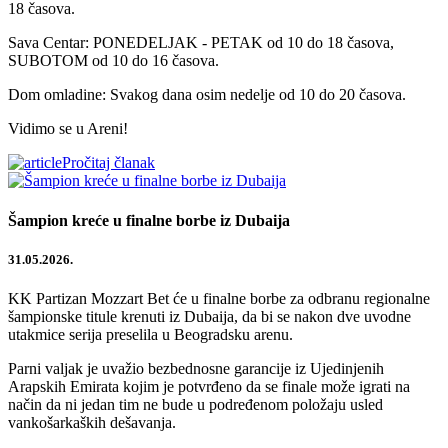
18 časova.
Sava Centar: PONEDELJAK - PETAK od 10 do 18 časova,
SUBOTOM od 10 do 16 časova.
Dom omladine: Svakog dana osim nedelje od 10 do 20 časova.
Vidimo se u Areni!
Pročitaj članak
Šampion kreće u finalne borbe iz Dubaija
31.05.2026.
KK Partizan Mozzart Bet će u finalne borbe za odbranu regionalne
šampionske titule krenuti iz Dubaija, da bi se nakon dve uvodne
utakmice serija preselila u Beogradsku arenu.
Parni valjak je uvažio bezbednosne garancije iz Ujedinjenih
Arapskih Emirata kojim je potvrđeno da se finale može igrati na
način da ni jedan tim ne bude u podređenom položaju usled
vankošarkaških dešavanja.