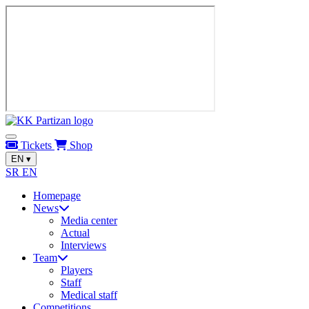
Tickets
Shop
EN
▾
SR
EN
Homepage
News
Media center
Actual
Interviews
Team
Players
Staff
Medical staff
Competitions