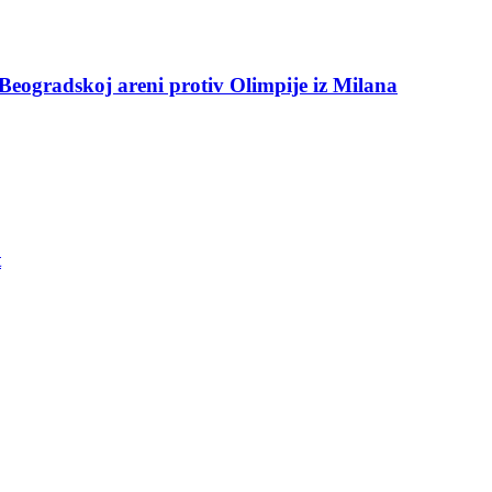
Beogradskoj areni protiv Olimpije iz Milana
t