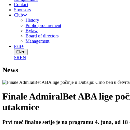
Contact
Sponsors
Club
History
Public procurement
Bylaw
Board of directors
Management
Part+
EN
▼
SR
EN
News
Finale AdmiralBet ABA lige poči
utakmice
Prvi meč finalne serije je na programu 4. juna, od 18