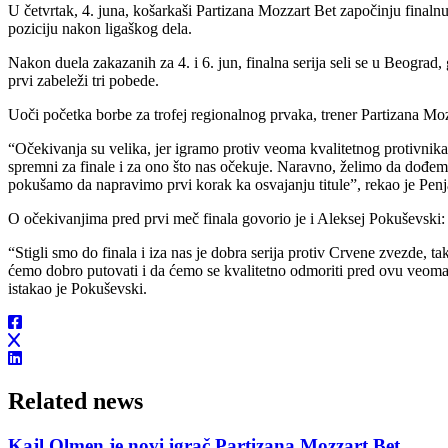
U četvrtak, 4. juna, košarkaši Partizana Mozzart Bet započinju finalnu
poziciju nakon ligaškog dela.
Nakon duela zakazanih za 4. i 6. jun, finalna serija seli se u Beograd
prvi zabeleži tri pobede.
Uoči početka borbe za trofej regionalnog prvaka, trener Partizana Moz
“Očekivanja su velika, jer igramo protiv veoma kvalitetnog protivnik
spremni za finale i za ono što nas očekuje. Naravno, želimo da dođemo
pokušamo da napravimo prvi korak ka osvajanju titule”, rekao je Penj
O očekivanjima pred prvi meč finala govorio je i Aleksej Pokuševski:
“Stigli smo do finala i iza nas je dobra serija protiv Crvene zvezde, 
ćemo dobro putovati i da ćemo se kvalitetno odmoriti pred ovu veom
istakao je Pokuševski.
Related news
Kajl Olmen je novi igrač Partizana Mozzart Bet