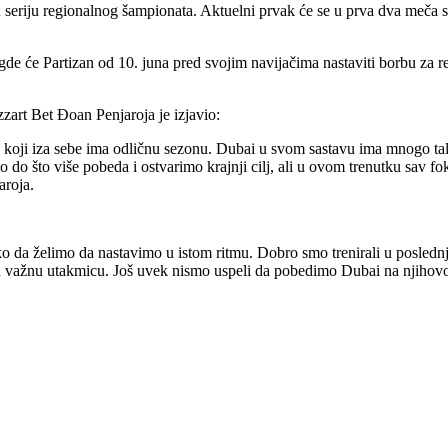
 seriju regionalnog šampionata. Aktuelni prvak će se u prva dva meča su
, gde će Partizan od 10. juna pred svojim navijačima nastaviti borbu za 
zart Bet Đoan Penjaroja je izjavio:
a koji iza sebe ima odličnu sezonu. Dubai u svom sastavu ima mnogo tal
 do što više pobeda i ostvarimo krajnji cilj, ali u ovom trenutku sav fo
aroja.
tako da želimo da nastavimo u istom ritmu. Dobro smo trenirali u poslednj
a važnu utakmicu. Još uvek nismo uspeli da pobedimo Dubai na njihovo