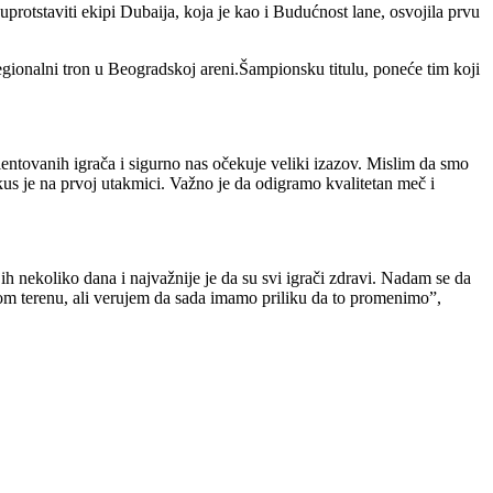
protstaviti ekipi Dubaija, koja je kao i Budućnost lane, osvojila prvu
regionalni tron u Beogradskoj areni.Šampionsku titulu, poneće tim koji
entovanih igrača i sigurno nas očekuje veliki izazov. Mislim da smo
kus je na prvoj utakmici. Važno je da odigramo kvalitetan meč i
ih nekoliko dana i najvažnije je da su svi igrači zdravi. Nadam se da
m terenu, ali verujem da sada imamo priliku da to promenimo”,