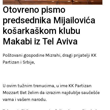
Otovreno pismo
predsednika Mijailovića
košarkaškom klubu
Makabi iz Tel Aviva
Poštovani gospodine Mizrahi, dragi prijatelji KK
Partizan i Srbije,
U ovim tužnim trenucima, u ime KK Partizan
Mozzart Bet želim da izrazim najdublje saučešće
vama i vašem narodu.