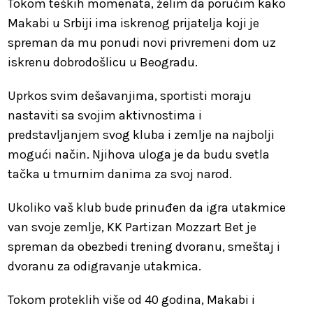
Tokom teških momenata, želim da poručim kako
Makabi u Srbiji ima iskrenog prijatelja koji je
spreman da mu ponudi novi privremeni dom uz
iskrenu dobrodošlicu u Beogradu.
Uprkos svim dešavanjima, sportisti moraju
nastaviti sa svojim aktivnostima i
predstavljanjem svog kluba i zemlje na najbolji
mogući način. Njihova uloga je da budu svetla
tačka u tmurnim danima za svoj narod.
Ukoliko vaš klub bude prinuđen da igra utakmice
van svoje zemlje, KK Partizan Mozzart Bet je
spreman da obezbedi trening dvoranu, smeštaj i
dvoranu za odigravanje utakmica.
Tokom proteklih više od 40 godina, Makabi i