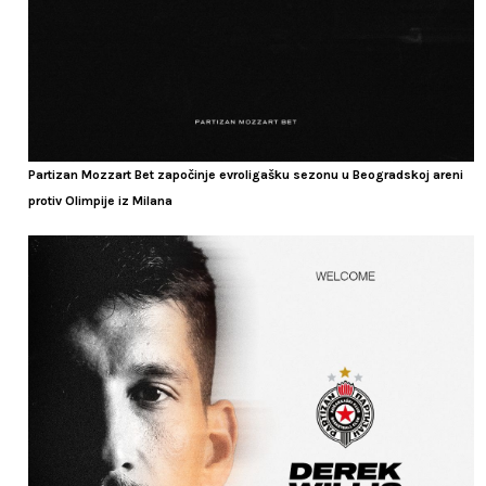
Partizan Mozzart Bet započinje evroligašku sezonu u Beogradskoj areni
protiv Olimpije iz Milana