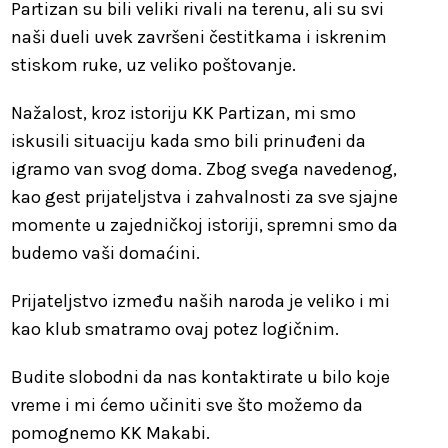
Partizan su bili veliki rivali na terenu, ali su svi
naši dueli uvek završeni čestitkama i iskrenim
stiskom ruke, uz veliko poštovanje.
Nažalost, kroz istoriju KK Partizan, mi smo
iskusili situaciju kada smo bili prinuđeni da
igramo van svog doma. Zbog svega navedenog,
kao gest prijateljstva i zahvalnosti za sve sjajne
momente u zajedničkoj istoriji, spremni smo da
budemo vaši domaćini.
Prijateljstvo između naših naroda je veliko i mi
kao klub smatramo ovaj potez logičnim.
Budite slobodni da nas kontaktirate u bilo koje
vreme i mi ćemo učiniti sve što možemo da
pomognemo KK Makabi.