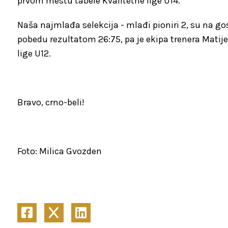
prvom mestu tabele Kvalitetne lige U14.
Naša najmlađa selekcija - mlađi pioniri 2, su na g
pobedu rezultatom 26:75, pa je ekipa trenera Mati
lige U12.
Bravo, crno-beli!
Foto: Milica Gvozden