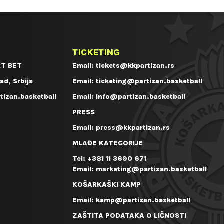
TICKETING
T BET
Email:
tickets@kkpartizan.rs
ad, Srbija
Email:
ticketing@partizan.basketball
tizan.basketball
Email:
info@partizan.basketball
PRESS
Email:
press@kkpartizan.rs
MLAĐE KATEGORIJE
Tel:
+381 11 3690 671
Email:
marketing@partizan.basketball
KOŠARKAŠKI KAMP
Email:
kamp@partizan.basketball
ZAŠTITA PODATAKA O LIČNOSTI