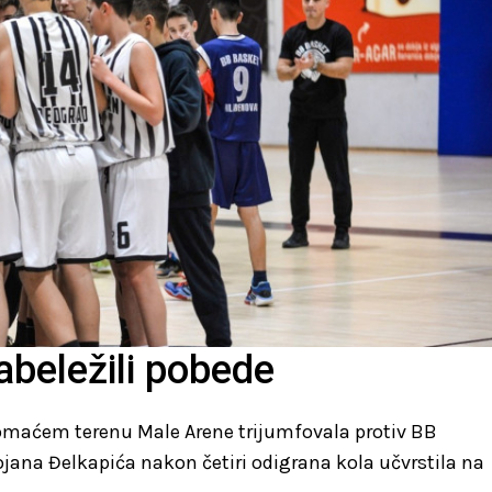
zabeležili pobede
domaćem terenu Male Arene trijumfovala protiv BB
jana Đelkapića nakon četiri odigrana kola učvrstila na