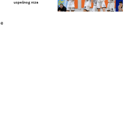
uspešnog niza
ne