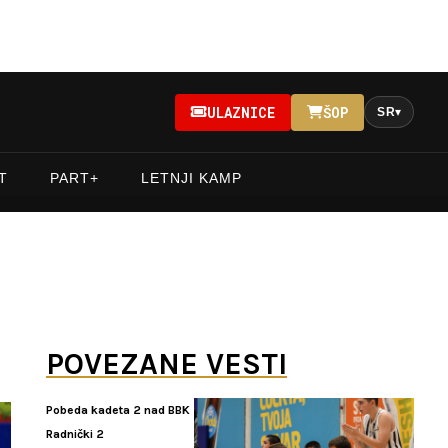
ULAZNICE
ŠOP
SR
▾
T
PART+
LETNJI KAMP
POVEZANE VESTI
Pobeda kadeta 2 nad BBK
Radnički 2