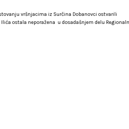
ostovanju vršnjacima iz Surčina Dobanovci ostvarili
je Ilića ostala neporažena u dosadašnjem delu Regional