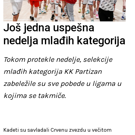
Još jedna uspešna
nedelja mlađih kategorija
Tokom protekle nedelje, selekcije
mlađih kategorija KK Partizan
zabeležile su sve pobede u ligama u
kojima se takmiče.
Kadeti su savladali Crvenu zvezdu u večitom