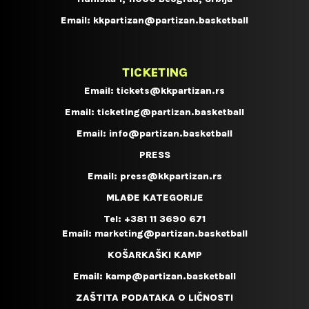
Email:
kkpartizan@partizan.basketball
TICKETING
Email:
tickets@kkpartizan.rs
Email:
ticketing@partizan.basketball
Email:
info@partizan.basketball
PRESS
Email:
press@kkpartizan.rs
MLAĐE KATEGORIJE
Tel:
+381 11 3690 671
Email:
marketing@partizan.basketball
KOŠARKAŠKI KAMP
Email:
kamp@partizan.basketball
ZAŠTITA PODATAKA O LIČNOSTI