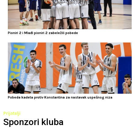
Pioniri 2 i Mlađi pioniri 2 zabeležili pobede
Pobeda kadeta protiv Konstantina za nastavak uspešnog niza
Prijatelji
Sponzori kluba