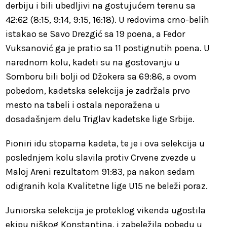
derbiju i bili ubedljivi na gostujućem terenu sa
42:62 (8:15, 9:14, 9:15, 16:18). U redovima crno-belih
istakao se Savo Drezgić sa 19 poena, a Fedor
Vuksanović ga je pratio sa 11 postignutih poena. U
narednom kolu, kadeti su na gostovanju u
Somboru bili bolji od Džokera sa 69:86, a ovom
pobedom, kadetska selekcija je zadržala prvo
mesto na tabeli i ostala neporažena u
dosadašnjem delu Triglav kadetske lige Srbije.
Pioniri idu stopama kadeta, te je i ova selekcija u
poslednjem kolu slavila protiv Crvene zvezde u
Maloj Areni rezultatom 91:83, pa nakon sedam
odigranih kola Kvalitetne lige U15 ne beleži poraz.
Juniorska selekcija je proteklog vikenda ugostila
ekipu niškog Konstantina, i zabeležila pobedu u