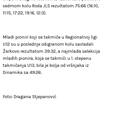
sedmom kolu Roda JLS rezultatom 75:66 (16:10,
11:15, 17:22, 19:16, 12:3).
Mlađi pioniri koji se takmiče u Regionalnoj ligi
U12 su u poslednje odigranom kolu savladali
Žarkovo rezultatom 39:32, a najmlađa selekcija
mlađih pionira, koja se takmiči u 1. stepenu
takmičenja U13, bila je bolja od vršnjaka iz
Dinamika sa 49:26.
Foto: Dragana Stjepanović