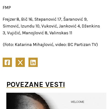
FMP
Frejzer 8, Bič 16, Stepanović 17, Šaranović 9,
Simović, Izundu 10, Vuković, Janković 4, Dženkins
3, Vujičić, Manojlović 8, Valinskas 11
(Foto: Katarina Mihajlović, video: BC Partizan TV)
POVEZANE VESTI