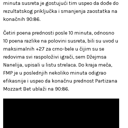
minuta susreta je gostujući tim uspeo da dođe do
rezultatskog priključka i smanjenja zaostatka na
konačnih 90:86.
Četiri poena prednosti posle 10 minuta, odnosno
10 poena razlike na polovini susreta, bili su uvod u
maksimalnih +27 za crno-bele u čijim su se
redovima svi raspoloživi igrači, sem Džejmsa
Nanelija, upisali u listu strelaca. Do kraja meča,
FMP je u poslednjih nekoliko minuta odigrao
efikasnije i uspeo da konačnu prednost Partizana
Mozzart Bet ublaži na 90:86.