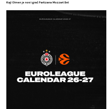
Kajl Olmen je novi igrač Partizana Mozzart Bet