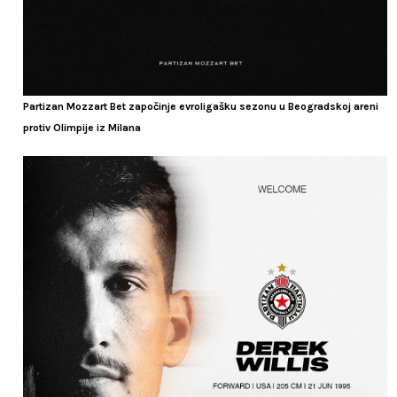
Partizan Mozzart Bet započinje evroligašku sezonu u Beogradskoj areni
protiv Olimpije iz Milana