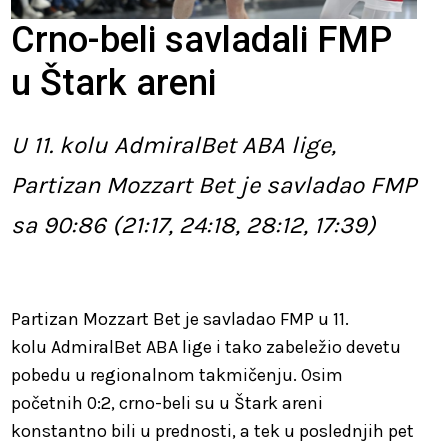
Crno-beli savladali FMP
u Štark areni
U 11. kolu AdmiralBet ABA lige,
Partizan Mozzart Bet je savladao FMP
sa 90:86 (21:17, 24:18, 28:12, 17:39)
Partizan Mozzart Bet je savladao FMP u 11.
kolu AdmiralBet ABA lige i tako zabeležio devetu
pobedu u regionalnom takmičenju. Osim
početnih 0:2, crno-beli su u Štark areni
konstantno bili u prednosti, a tek u poslednjih pet