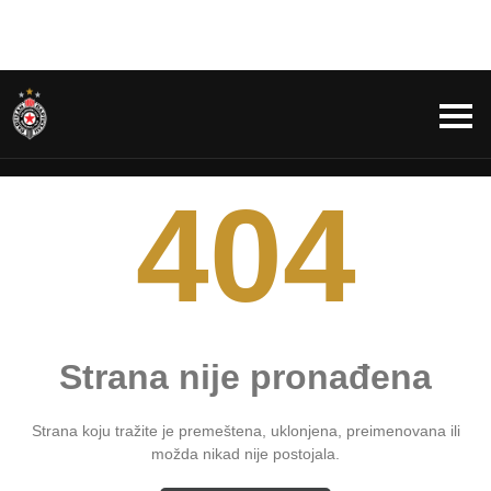
404
Strana nije pronađena
Strana koju tražite je premeštena, uklonjena, preimenovana ili
možda nikad nije postojala.