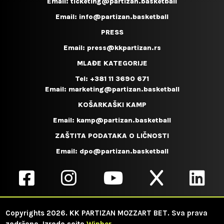
Email:
ticketing@partizan.basketball
Email:
info@partizan.basketball
PRESS
Email:
press@kkpartizan.rs
MLAĐE KATEGORIJE
Tel:
+381 11 3690 671
Email:
marketing@partizan.basketball
KOŠARKAŠKI KAMP
Email:
kamp@partizan.basketball
ZAŠTITA PODATAKA O LIČNOSTI
Email:
dpo@partizan.basketball
Copyrights 2026. KK PARTIZAN MOZZART BET. Sva prava