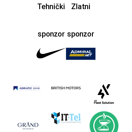
Tehnički
Zlatni
sponzor
sponzor