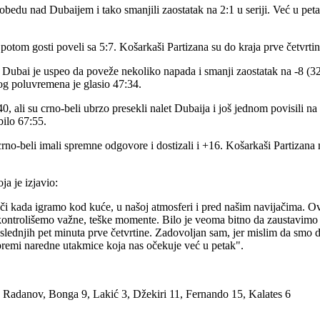
pobedu nad Dubaijem i tako smanjili zaostatak na 2:1 u seriji. Već u pe
tom gosti poveli sa 5:7. Košarkaši Partizana su do kraja prve četvrtine 
 Dubai je uspeo da poveže nekoliko napada i smanji zaostatak na -8 (32
vog poluvremena je glasio 47:34.
40, ali su crno-beli ubrzo presekli nalet Dubaija i još jednom povisili n
bilo 67:55.
rno-beli imali spremne odgovore i dostizali i +16. Košarkaši Partizana 
a je izjavio:
či kada igramo kod kuće, u našoj atmosferi i pred našim navijačima. O
iskontrolišemo važne, teške momente. Bilo je veoma bitno da zaustavimo n
oslednjih pet minuta prve četvrtine. Zadovoljan sam, jer mislim da smo d
remi naredne utakmice koja nas očekuje već u petak".
 Radanov, Bonga 9, Lakić 3, Džekiri 11, Fernando 15, Kalates 6