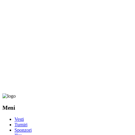
Meni
Vesti
Turniri
Sponzori