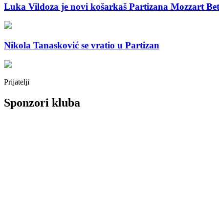
Luka Vildoza je novi košarkaš Partizana Mozzart Be
Nikola Tanasković se vratio u Partizan
Prijatelji
Sponzori kluba