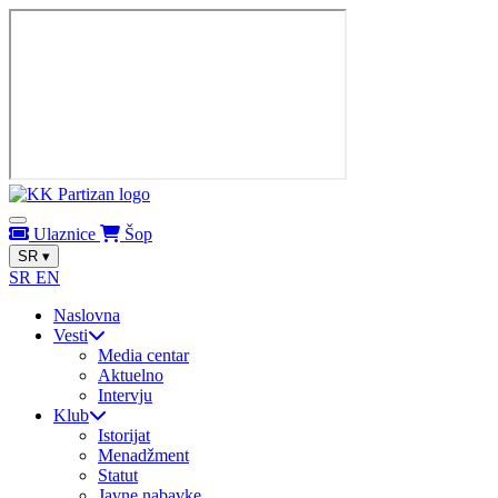
Ulaznice
Šop
SR
▾
SR
EN
Naslovna
Vesti
Media centar
Aktuelno
Intervju
Klub
Istorijat
Menadžment
Statut
Javne nabavke