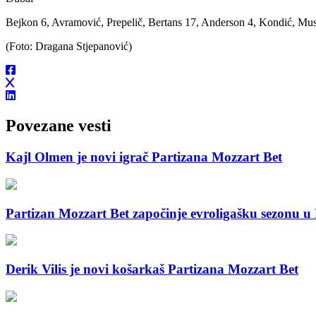
Bejkon 6, Avramović, Prepelič, Bertans 17, Anderson 4, Kondić, Mus
(Foto: Dragana Stjepanović)
Povezane vesti
Kajl Olmen je novi igrač Partizana Mozzart Bet
Partizan Mozzart Bet započinje evroligašku sezonu u 
Derik Vilis je novi košarkaš Partizana Mozzart Bet