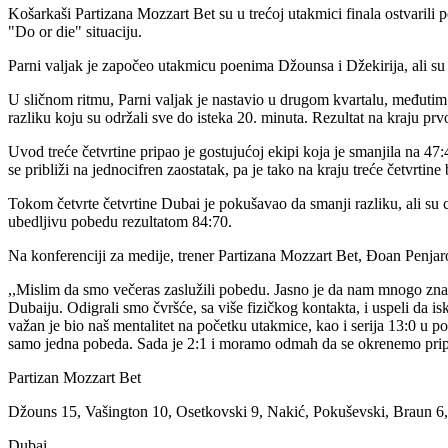
Košarkaši Partizana Mozzart Bet su u trećoj utakmici finala ostvarili 
"Do or die" situaciju.
Parni valjak je započeo utakmicu poenima Džounsa i Džekirija, ali su po
U sličnom ritmu, Parni valjak je nastavio u drugom kvartalu, međutim
razliku koju su održali sve do isteka 20. minuta. Rezultat na kraju pr
Uvod treće četvrtine pripao je gostujućoj ekipi koja je smanjila na 47:
se približi na jednocifren zaostatak, pa je tako na kraju treće četvrtine 
Tokom četvrte četvrtine Dubai je pokušavao da smanji razliku, ali su c
ubedljivu pobedu rezultatom 84:70.
Na konferenciji za medije, trener Partizana Mozzart Bet, Đoan Penjaroj
,,Mislim da smo večeras zaslužili pobedu. Jasno je da nam mnogo zna
Dubaiju. Odigrali smo čvršće, sa više fizičkog kontakta, i uspeli da 
važan je bio naš mentalitet na početku utakmice, kao i serija 13:0 u p
samo jedna pobeda. Sada je 2:1 i moramo odmah da se okrenemo prip
Partizan Mozzart Bet
Džouns 15, Vašington 10, Osetkovski 9, Nakić, Pokuševski, Braun 6,
Dubai