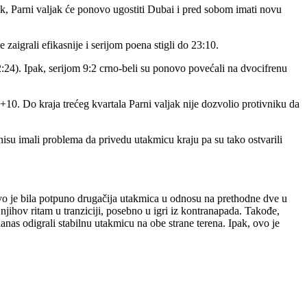
tak, Parni valjak će ponovo ugostiti Dubai i pred sobom imati novu
zaigrali efikasnije i serijom poena stigli do 23:10.
:24). Ipak, serijom 9:2 crno-beli su ponovo povećali na dvocifrenu
a +10. Do kraja trećeg kvartala Parni valjak nije dozvolio protivniku da
nisu imali problema da privedu utakmicu kraju pa su tako ostvarili
vo je bila potpuno drugačija utakmica u odnosu na prethodne dve u
jihov ritam u tranziciji, posebno u igri iz kontranapada. Takođe,
anas odigrali stabilnu utakmicu na obe strane terena. Ipak, ovo je