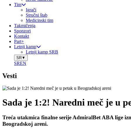
Tim
Igrači
Stručni štab
Medicinski tim
Takmičenja
Sponzori
Kontakt
Part+
Letnji kamp
Letnji kamp SRB
SR
▼
SR
EN
Vesti
Sada je 1:2! Naredni meč je u p
Treća utakmica finalne serije AdmiralBet ABA lige iz
Beogradskoj areni.