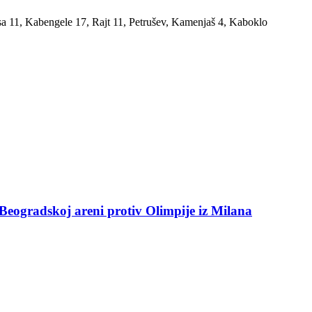
a 11, Kabengele 17, Rajt 11, Petrušev, Kamenjaš 4, Kaboklo
Beogradskoj areni protiv Olimpije iz Milana