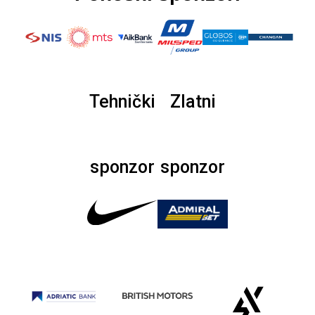
Tehnički
Zlatni
sponzor
sponzor