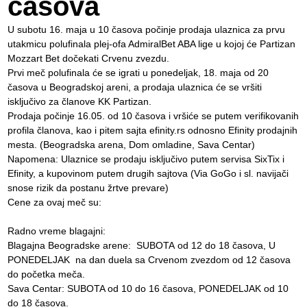
časova
U subotu 16. maja u 10 časova počinje prodaja ulaznica za prvu
utakmicu polufinala plej-ofa AdmiralBet ABA lige u kojoj će Partizan
Mozzart Bet dočekati Crvenu zvezdu.
Prvi meč polufinala će se igrati u ponedeljak, 18. maja od 20
časova u Beogradskoj areni, a prodaja ulaznica će se vršiti
isključivo za članove KK Partizan.
Prodaja počinje 16.05. od 10 časova i vršiće se putem verifikovanih
profila članova, kao i pitem sajta efinity.rs odnosno Efinity prodajnih
mesta. (Beogradska arena, Dom omladine, Sava Centar)
Napomena: Ulaznice se prodaju isključivo putem servisa SixTix i
Efinity, a kupovinom putem drugih sajtova (Via GoGo i sl. navijači
snose rizik da postanu žrtve prevare)
Cene za ovaj meč su:
Radno vreme blagajni:
Blagajna Beogradske arene: SUBOTA od 12 do 18 časova, U
PONEDELJAK na dan duela sa Crvenom zvezdom od 12 časova
do početka meča.
Sava Centar: SUBOTA od 10 do 16 časova, PONEDELJAK od 10
do 18 časova.