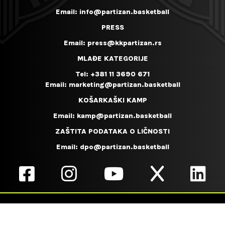
Email:
info@partizan.basketball
PRESS
Email:
press@kkpartizan.rs
MLAĐE KATEGORIJE
Tel:
+381 11 3690 671
Email:
marketing@partizan.basketball
KOŠARKAŠKI KAMP
Email:
kamp@partizan.basketball
ZAŠTITA PODATAKA O LIČNOSTI
Email:
dpo@partizan.basketball
Copyrights 2026. KK PARTIZAN MOZZART BET. Sva prava
zadržana. Izrada sajta
Wipher