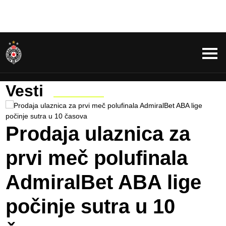
Vesti
Prodaja ulaznica za
prvi meč polufinala
AdmiralBet ABA lige
počinje sutra u 10