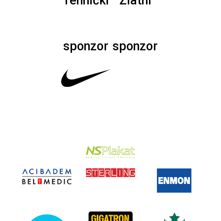
Tehnički
Zlatni
sponzor
sponzor