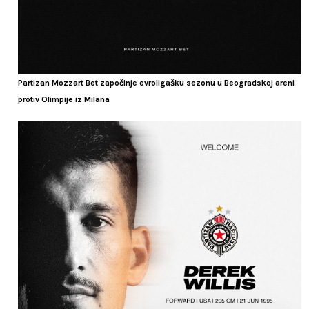
Partizan Mozzart Bet započinje evroligašku sezonu u Beogradskoj areni
protiv Olimpije iz Milana