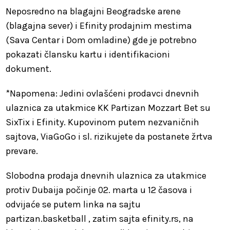
Neposredno na blagajni Beogradske arene
(blagajna sever) i Efinity prodajnim mestima
(Sava Centar i Dom omladine) gde je potrebno
pokazati člansku kartu i identifikacioni
dokument.
*Napomena: Jedini ovlašćeni prodavci dnevnih
ulaznica za utakmice KK Partizan Mozzart Bet su
SixTix i Efinity. Kupovinom putem nezvaničnih
sajtova, ViaGoGo i sl. rizikujete da postanete žrtva
prevare.
Slobodna prodaja dnevnih ulaznica za utakmice
protiv Dubaija počinje 02. marta u 12 časova i
odvijaće se putem linka na sajtu
partizan.basketball , zatim sajta efinity.rs, na