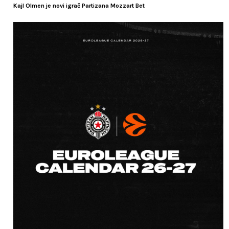
Kajl Olmen je novi igrač Partizana Mozzart Bet