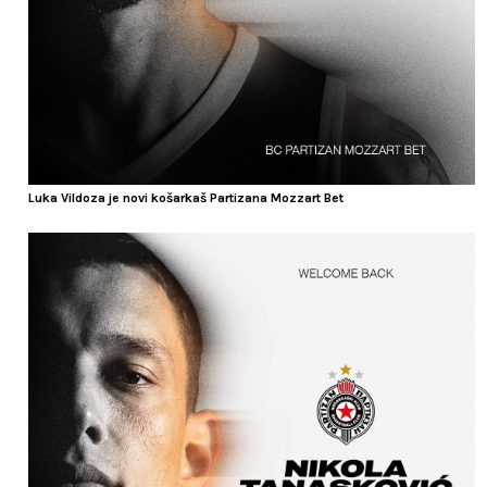
Luka Vildoza je novi košarkaš Partizana Mozzart Bet