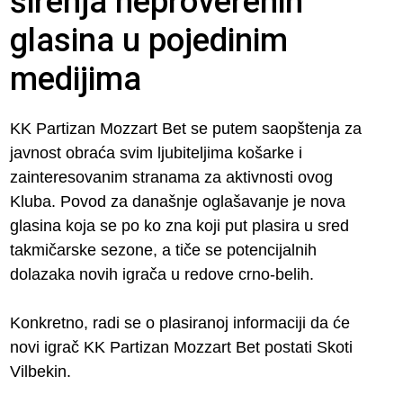
širenja neproverenih
glasina u pojedinim
medijima
KK Partizan Mozzart Bet se putem saopštenja za
javnost obraća svim ljubiteljima košarke i
zainteresovanim stranama za aktivnosti ovog
Kluba. Povod za današnje oglašavanje je nova
glasina koja se po ko zna koji put plasira u sred
takmičarske sezone, a tiče se potencijalnih
dolazaka novih igrača u redove crno-belih.
Konkretno, radi se o plasiranoj informaciji da će
novi igrač KK Partizan Mozzart Bet postati Skoti
Vilbekin.