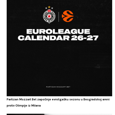
Partizan Mozzart Bet započinje evroligašku sezonu u Beogradskoj areni
protiv Olimpije iz Milana