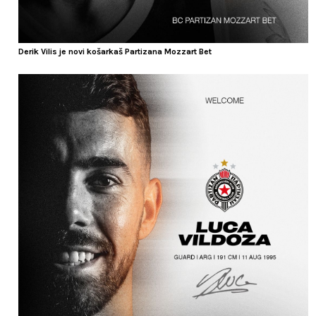
Derik Vilis je novi košarkaš Partizana Mozzart Bet