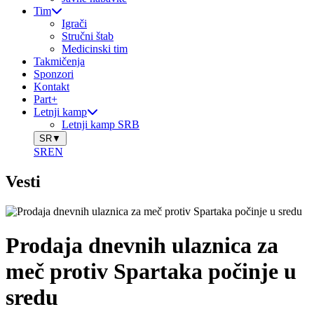
Tim
Igrači
Stručni štab
Medicinski tim
Takmičenja
Sponzori
Kontakt
Part+
Letnji kamp
Letnji kamp SRB
SR
▼
SR
EN
Vesti
Prodaja dnevnih ulaznica za
meč protiv Spartaka počinje u
sredu