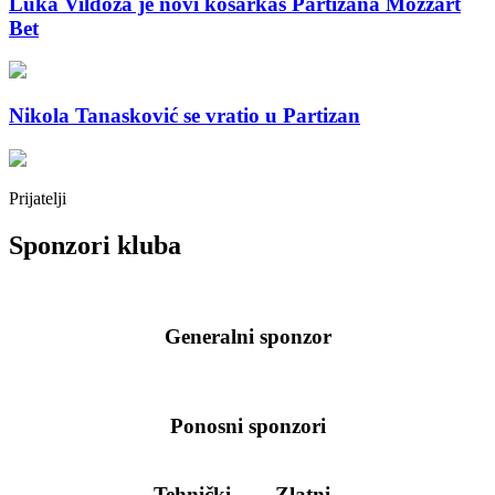
Luka Vildoza je novi košarkaš Partizana Mozzart
Bet
Nikola Tanasković se vratio u Partizan
Prijatelji
Sponzori kluba
Generalni sponzor
Ponosni sponzori
Tehnički
Zlatni