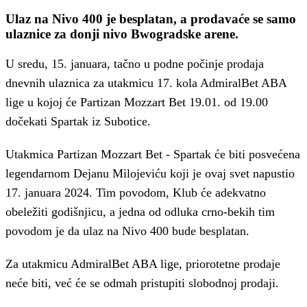
Ulaz na Nivo 400 je besplatan, a prodavaće se samo
ulaznice za donji nivo Bwogradske arene.
U sredu, 15. januara, tačno u podne počinje prodaja
dnevnih ulaznica za utakmicu 17. kola AdmiralBet ABA
lige u kojoj će Partizan Mozzart Bet 19.01. od 19.00
dočekati Spartak iz Subotice.
Utakmica Partizan Mozzart Bet - Spartak će biti posvećena
legendarnom Dejanu Milojeviću koji je ovaj svet napustio
17. januara 2024. Tim povodom, Klub će adekvatno
obeležiti godišnjicu, a jedna od odluka crno-bekih tim
povodom je da ulaz na Nivo 400 bude besplatan.
Za utakmicu AdmiralBet ABA lige, priorotetne prodaje
neće biti, već će se odmah pristupiti slobodnoj prodaji.