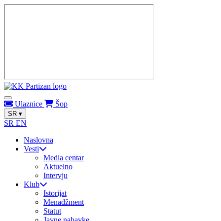
Ulaznice
Šop
SR
▾
SR
EN
Naslovna
Vesti
Media centar
Aktuelno
Intervju
Klub
Istorijat
Menadžment
Statut
Javne nabavke