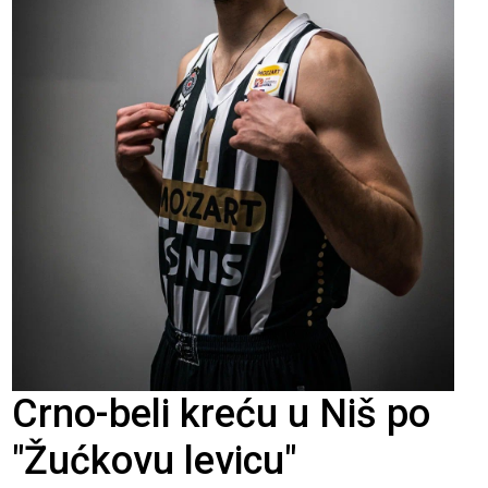
Crno-beli kreću u Niš po
"Žućkovu levicu"