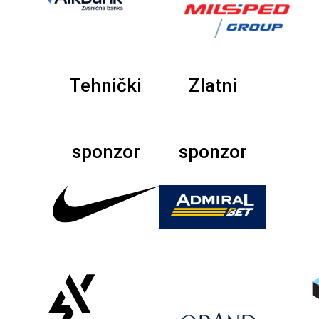
Tehnički
Zlatni
sponzor
sponzor