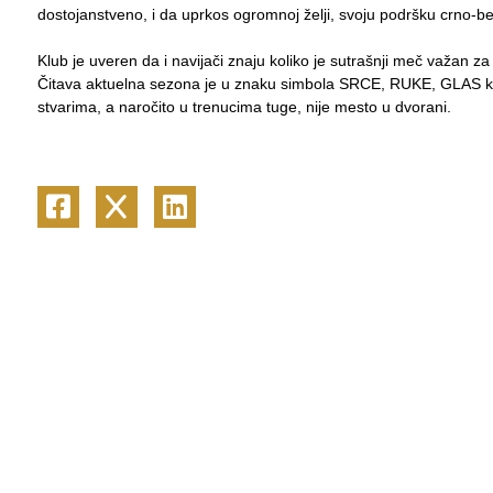
dostojanstveno, i da uprkos ogromnoj želji, svoju podršku crno-be
Klub je uveren da i navijači znaju koliko je sutrašnji meč važan z
Čitava aktuelna sezona je u znaku simbola SRCE, RUKE, GLAS koj
stvarima, a naročito u trenucima tuge, nije mesto u dvorani.