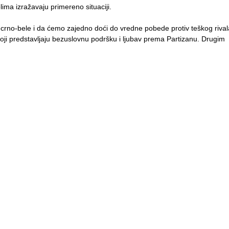
lima izražavaju primereno situaciji.
a crno-bele i da ćemo zajedno doći do vredne pobede protiv teškog rival
i predstavljaju bezuslovnu podršku i ljubav prema Partizanu. Drugim