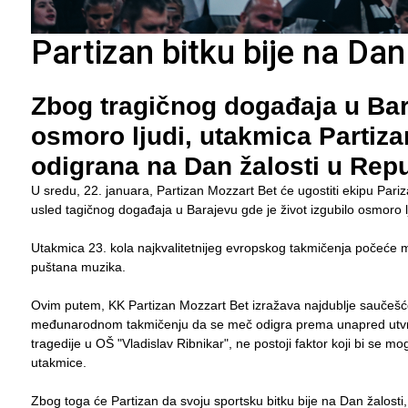
Partizan bitku bije na Dan
Zbog tragičnog događaja u Bara
osmoro ljudi, utakmica Partizan
odigrana na Dan žalosti u Repub
U sredu, 22. januara, Partizan Mozzart Bet će ugostiti ekipu Par
usled tagičnog događaja u Barajevu gde je život izgubilo osmoro lj
Utakmica 23. kola najkvalitetnijeg evropskog takmičenja počeće m
puštana muzika.
Ovim putem, KK Partizan Mozzart Bet izražava najdublje saučeš
međunarodnom takmičenju da se meč odigra prema unapred utvrđ
tragedije u OŠ "Vladislav Ribnikar", ne postoji faktor koji bi se m
utakmice.
Zbog toga će Partizan da svoju sportsku bitku bije na Dan žalost