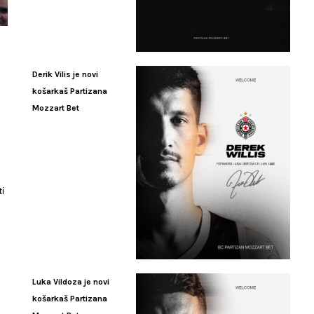
Derik Vilis je novi
košarkaš Partizana
Mozzart Bet
i
Luka Vildoza je novi
košarkaš Partizana