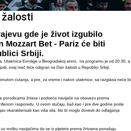
 žalosti
jevu gde je život izgubilo
 Mozzart Bet - Pariz će biti
lici Srbiji.
iza. Utakmica Evrolige u Beogradakoj areni, na programu je od 20.30, a
udi, ovaj meč biće odigran na Dan žalosti u Republici Srbiji.
inutom ćutanja, a pre, za vreme i nakon utakmice, sa razglasa neće bit
će porodicama žrtava i podseća navijače na obavezu prema
enom rasporedu. U ovom slučaju, baš kao i pre dve godine posle
ogao okarakterisati kao viša sila, što bi moglo dovesti do odlaganja
i, uz molbu navijačima da se iz pijeteta prema žrtvama ponašaju