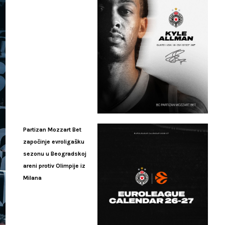
Partizan Mozzart Bet
započinje evroligašku
sezonu u Beogradskoj
areni protiv Olimpije iz
Milana