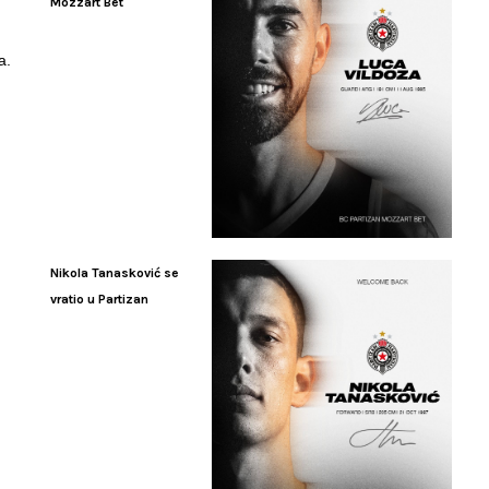
Mozzart Bet
a.
Nikola Tanasković se
vratio u Partizan