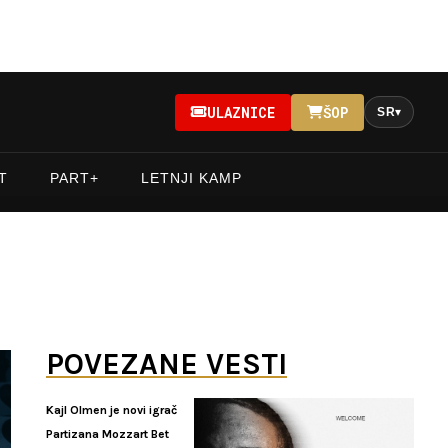
ULAZNICE
ŠOP
SR
▾
T
PART+
LETNJI KAMP
POVEZANE VESTI
Kajl Olmen je novi igrač
Partizana Mozzart Bet